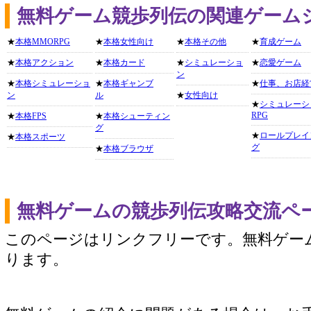
無料ゲーム競歩列伝の関連ゲーム
★
本格MMORPG
★
本格女性向け
★
本格その他
★
育成ゲーム
★
本格アクション
★
本格カード
★
シミュレーショ
★
恋愛ゲーム
ン
★
本格シミュレーショ
★
本格ギャンブ
★
仕事、お店経
ン
ル
★
女性向け
★
シミュレーシ
RPG
★
本格FPS
★
本格シューティン
グ
★
ロールプレイ
★
本格スポーツ
グ
★
本格ブラウザ
無料ゲームの競歩列伝攻略交流ペ
このページはリンクフリーです。無料ゲー
ります。