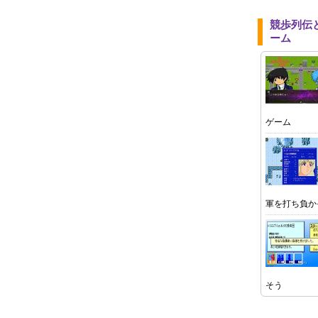
競歩列伝
ーム
ゲーム
軍を打ち負か
そう