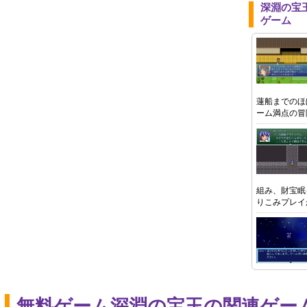
深淵の宝
ゲーム
蓮船までのほ
ーム満点の冒
組み、財宝眠
りこみプレイ
無料ゲーム深淵の宝玉の関連ゲー