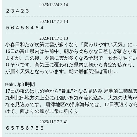
2023/12/24 3:14
２３４２３
2023/11/17 3:13
５６４５６４６４
2023/11/17 3:13
小春日和だが次第に雲が多くなり『変わりやすい天気』に…予想
16日の富山県内は午前中、朝から柔らかな日差しが届き小
ますが、この後、次第に雲が多くなる予想で、変わりやす
りそうです。高気圧に覆われた県内は朝から青空が広がり
が届く天気となっています。朝の最低気温は富山 ...
tenki. Jp8 時間
17日の夜のはじめ頃から”暴風”となる見込み 局地的に積乱雲が発
九州北部地方の上空には強い寒気が流れ込み、大気の状態
なる見込みです。 唐津地区の沿岸海域では、17日夜遅くから
けて、西よりの風が非常に強くふ
2023/11/17 2:41
６５７５６７５６