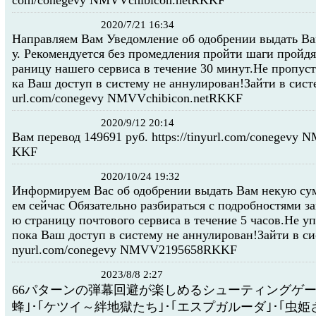
com/conegevy NMVVchibicon.netRKKF
2020/7/21 16:34
Направляем Вам Уведомление об одобрении выдать В
у. Рекомендуется без промедления пройти шаги пройдя
раницу нашего сервиса в течение 30 минут.Не пропуст
ка Ваш доступ в систему не аннулирован!Зайти в систем
url.com/conegevy NMVVchibicon.netRKKF
2020/9/12 20:14
Вам перевод 149691 руб. https://tinyurl.com/conegev
KKF
2020/10/24 19:32
Информируем Вас об одобрении выдать Вам некую су
ем сейчас Обязательно разбираться с подробностями з
ю страницу почтового сервиса в течение 5 часов.Не у
пока Ваш доступ в систему не аннулирован!Зайти в сист
nyurl.com/conegevy NMVV2195658RKKF
2023/8/8 2:27
66パターンの弾幕回避が楽しめるシューティングゲー
蜂｣･｢ケツイ～絆地獄たち｣･｢エスプガルーダ｣･｢虫