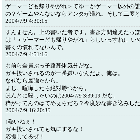
ゲーマーども帰りやがれ＞てゆーかゲーマー以外の
の？ゲームやんないならアンタが帰れ。そして二度と
2004/7/9 4:30:15
すんません。上の書いた者です。書き方間違えたっぽ
は「＞ゲーマーども帰りやがれ」らしいっすね)。い
書くの慣れてないんで。
2004/7/9 4:51:16
お前ら全員ぶっ子路死体気分だな。
ガキ扱いされるのが一番嫌いなんだよ、俺は。
なぜなら最強だから。
まじ、喧嘩したら絶対勝つから。
ほんとに殺したいのは2004/7/9 3:39:19 だな。
粋がってんのはてめぇらだろ？今度妙な書き込みし
2004/7/9 16:20:35
↑熱いねぇ！
ガキ扱いされても気にするな！
応援してるぜ！