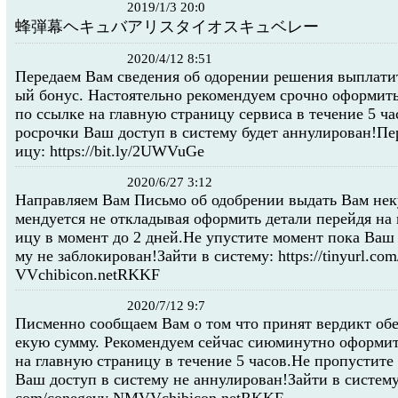
2019/1/3 20:0
蜂弾幕ヘキュバアリスタイオスキュベレー
2020/4/12 8:51
Передаем Вам сведения об одорении решения выплати
ый бонус. Настоятельно рекомендуем cрочно оформить
по ссылке на главную страницу сервиса в течение 5 ча
росрочки Ваш доступ в систему будет аннулирован!Пе
ицу: https://bit.ly/2UWVuGe
2020/6/27 3:12
Направляем Вам Письмо об одобрении выдать Вам нек
мендуется не откладывая оформить детали перейдя на
ицу в момент до 2 дней.Не упустите момент пока Ваш 
му не заблокирован!Зайти в систему: https://tinyurl.c
VVchibicon.netRKKF
2020/7/12 9:7
Писменно сообщаем Вам о том что принят вердикт об
екую сумму. Рекомендуем сейчас сиюминутно оформит
на главную страницу в течение 5 часов.Не пропустите
Ваш доступ в систему не аннулирован!Зайти в систему: h