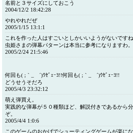
名前と３サイズにしておこう
2004/12/2 18:42:28
やれやれだぜ
2005/1/15 13:1:1
これを作った人はすごいとしかいいようがないです
虫姫さまの弾幕パターンは本当に参考になりますわ
2005/2/24 21:5:46
何回も( ;｀_ゝ´)ｳｾﾞｪｰﾖ!!何回も( ;｀_ゝ´)ｳｾﾞｪｰﾖ!!
どうせうそだろ
2005/4/3 23:32:12
萌え弾買え。
実践的な弾幕が５０種類ほど、解説付きであるから
ぞ。
2005/4/4 1:0:6
このゲームのおかげでシューティングゲームが楽に