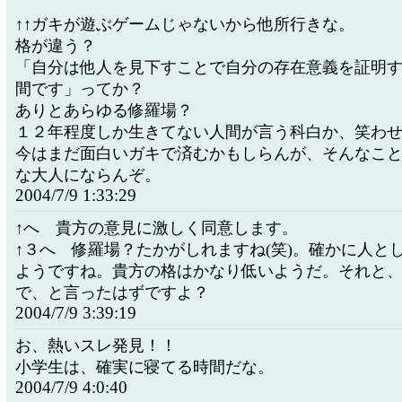
↑↑ガキが遊ぶゲームじゃないから他所行きな。
格が違う？
「自分は他人を見下すことで自分の存在意義を証明
間です」ってか？
ありとあらゆる修羅場？
１２年程度しか生きてない人間が言う科白か、笑わ
今はまだ面白いガキで済むかもしらんが、そんなこ
な大人にならんぞ。
2004/7/9 1:33:29
↑へ 貴方の意見に激しく同意します。
↑３へ 修羅場？たかがしれますね(笑)。確かに人と
ようですね。貴方の格はかなり低いようだ。それと
で、と言ったはずですよ？
2004/7/9 3:39:19
お、熱いスレ発見！！
小学生は、確実に寝てる時間だな。
2004/7/9 4:0:40