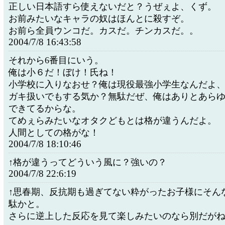
正しい日本語すら使えないだと？うぜぇよ、くず。
お前みたいなキャラの奴はほんとに殺すぞ。
お前ら全員ウンコだ。カスだ。チンカスだ。。
2004/7/8 16:43:58
それから6番目にいう。
俺は小６だ！ぼけ！氏ね！
小学校に入りなおせ？俺は現役最強小学生なんだよ
ガキ扱いでもする気か？無駄だぜ、俺はありとあら
できてるからな。
てめぇらみたいなオタクどもとは格が違うんだよ。
人間としての格がな！
2004/7/8 18:10:46
↑格が違うってどういう風に？強いの？
2004/7/8 22:6:19
↑思春期、反抗期も過ぎてない粋がったお子様にそん
駄かと。
さらに逆上した反応を見て楽しみたいのなら別だが