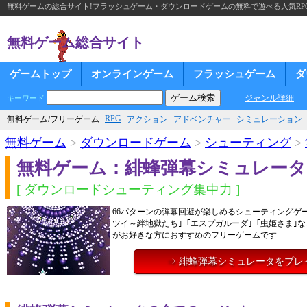
無料ゲームの総合サイト!フラッシュゲーム・ダウンロードゲームの無料で遊べる人気RP
無料ゲーム総合サイト
ゲームトップ
オンラインゲーム
フラッシュゲーム
ダ
ジャンル詳細
キーワード
RPG
無料ゲーム/フリーゲーム
アクション
アドベンチャー
シミュレーション
無料ゲーム
>
ダウンロードゲーム
>
シューティング
>
無料ゲーム：緋蜂弾幕シミュレータ
[ ダウンロードシューティング集中力 ]
66パターンの弾幕回避が楽しめるシューティングゲー
ツイ～絆地獄たち｣･｢エスプガルーダ｣･｢虫姫さま｣
がお好きな方におすすめのフリーゲームです
⇒ 緋蜂弾幕シミュレータをプレ