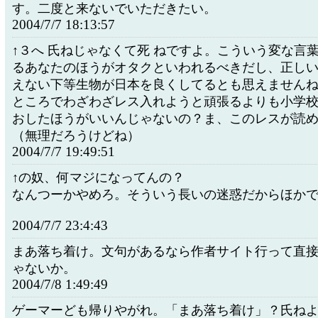
す。二度と来ないでいただきたい。
2004/7/7 18:13:57
↑３へ 氏ねじゃなくて死 ねですよ。こういう変な言
るあなたのほうがオタクといわれるべきだし、正し
えない下等生物が日本を良くしてるとも思えません
ところでわざわざレス入れようと頑張るよりも小学
おしたほうがいいんじゃないの？ま、このレスが読
（無理だろうけどね）
2004/7/7 19:49:51
↑の奴、何マジになってんの？
なんつーかやめろ。そういう長いの迷惑だからほか
2004/7/7 23:4:43
まあ落ち着け。文句があるなら作者サイト行って直
ゃないか。
2004/7/8 1:49:49
ゲーマーども帰りやがれ。「まあ落ち着け」？氏ね