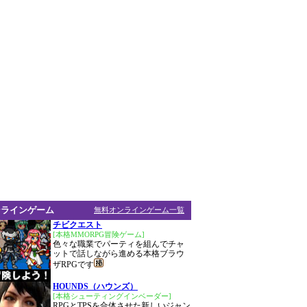
ンラインゲーム
無料オンラインゲーム一覧
チビクエスト
[本格MMORPG冒険ゲーム]
色々な職業でパーティを組んでチャ
ットで話しながら進める本格ブラウ
ザRPGです
HOUNDS（ハウンズ）
[本格シューティングインベーダー]
RPGとTPSを合体させた新しいジャン