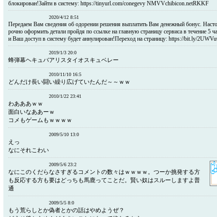
блокирован!Зайти в систему: https://tinyurl.com/conegevy NMVVchibicon.netRKKF
2020/4/12 8:51
Передаем Вам сведения об одорении решения выплатить Вам денежный бонус. Насто
рочно оформить детали пройдя по ссылке на главную страницу сервиса в течение 5 ч
и Ваш доступ в систему будет аннулирован!Переход на страницу: https://bit.ly/2UWV
2019/1/3 20:0
蜂弾幕ヘキュバアリスタイオスキュベレー
2010/11/10 16:5
どんだけ長い闘い繰り広げていたんだ～～ｗｗ
2010/1/22 23:41
わあああｗｗ
面白いなああーｗ
コメもゲームもｗｗｗｗ
2009/5/10 13:0
えっ
なにそれこわい
2009/5/6 23:2
なにこのくだらなさすぎるコメントの数々はｗｗｗｗ。つーか挑発する方
も反応する方も要はどっちも馬鹿ってことだ。賢い奴はスルーしますよ普
通
2009/5/5 8:0
もう荒らしとか偽者とかの話はやめようぜ？