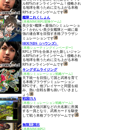
ルRPSのオンラインゲーム！侵略され
る地球を救うために立ち上がる本格
RPSオンラインゲームです
艦隊これくしょん
[本格MMORPG冒険ゲーム]
美少女×艦隊＝最強のシミュレーショ
ン！かわいい美少女艦隊と一緒に最
強の連合軍を目指す本格ブラウザシ
ミュレーションです
HOUNDS（ハウンズ）
[本格シューティングインベーダー]
RPGとTPSを合体させた新しいジャン
ルRPSのオンラインゲーム！侵略され
る地球を救うために立ち上がる本格
RPSオンラインゲームです
キングダムライジング
[本格シミュレーション戦略ゲーム]
天下統一を目指して国と武将を育て
る本格ブラウザシミュレーション
RPGです。他プレイヤーと同盟を組
み、熱い合戦を勝ち抜いていきまし
ょう
戦国IXA
[本格シミュレーション戦略ゲーム]
織田家や徳川家などの大名家に所属
する一員となり、武将カードを駆使
して戦う本格ブラウザゲームです
無限三国志
[本格MMORPG]