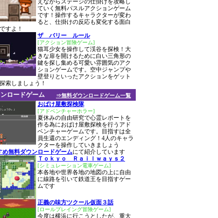
えながらステージの仕掛けを攻略し
ていく無料パスルアクションゲーム
です！操作するキャラクターが変わ
ると、仕掛けの反応も変化する面白
ですよ！
ザ バリー ルール
[アクション冒険ゲーム]
猫耳少女を操作して渓谷を探検！大
きな扉を開けるために白い三角形の
鍵を探し集める可愛い雰囲気のアク
ションゲームです。空中ジャンプや
壁登りといったアクションをゲット
探索しましょう！
ウンロードゲーム
⇒無料ダウンロードゲーム一覧
おばけ屋敷探検隊
[アドベンチャーホラー]
夏休みの自由研究で心霊レポートを
作る為におばけ屋敷探検を行うアド
ベンチャーゲームです。目指すは全
員生還のエンディング！4人のキャラ
クターを操作していきましょう
すめ無料ダウンロードゲーム
にて紹介しています
Ｔｏｋｙｏ Ｒａｉｌｗａｙｓ２
[シミュレーション電車ゲーム]
本各地や世界各地の地図の上に自由
に線路を引いて鉄道王を目指すゲー
ムです
正義の味方ツクール仮面３話
[ロールプレイング冒険ゲーム]
今度は横浜に行こうとしたが、重大