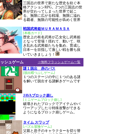
三国志の世界で新たな歴史を紡ぐ本
格アクションRPG。2つの三国志の世
界が交わってしまった世界で起こ
る、無限に広がる戦場、無限に溢れ
る覇者、無限の可能性が犇めく世界
戦国武将姫ＭＵＲＡＭＡＳＡ
[本格カード]
歴史上の有名武将が乙女化し武将姫
となって登場！揺れて、動いて、咲
き乱れる武将姫たちを集め、育成し
日本一を目指して激しい戦を勝ち抜
いていきましょう！
ラッシュゲーム
⇒無料フラッシュゲーム一覧
謎１脱出 赤のパス
[脱出暇つぶしゲーム]
１つのステージの中に１つのある謎
を解いて脱出する謎解きゲームです
JAVAブロック崩し
[ミニゲームブロック崩し]
破壊されたブロックでアイテムやパ
ワーアップしたり特殊攻撃ができる
ようになるブロック崩しゲーム。
タイム スワップ
[パズル冒険ゲーム]
父親と息子のキャラクターを切り替