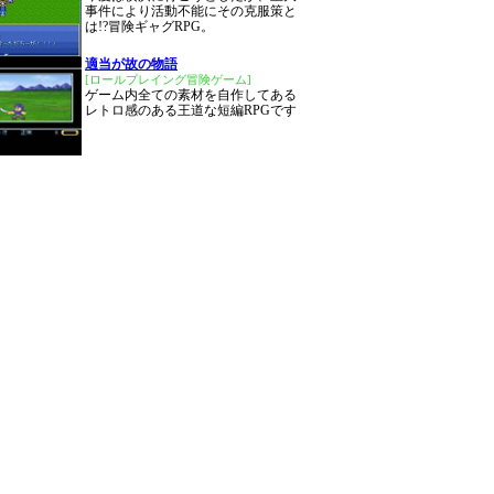
事件により活動不能にその克服策と
は!?冒険ギャグRPG。
適当が故の物語
[ロールプレイング冒険ゲーム]
ゲーム内全ての素材を自作してある
レトロ感のある王道な短編RPGです