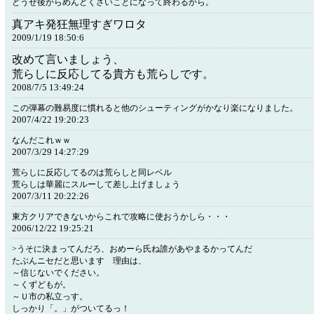
どうせ後からめんどくさいことになって終わるから。
真アキ発狂無理すぎワロタ
2009/1/19 18:50:6
改めて言いましょう、
荒らしに反応してる貴方も荒らしです。
2008/7/5 13:49:24
この弾幕の難易度に慣れると他のシューティングがかなり楽になりました。
2007/4/22 19:20:23
なんだこれｗｗ
2007/3/29 14:27:29
荒らしに反応してるのは荒らしと同レベル
荒らしは華麗にスルーして差し上げましょう
2007/3/11 20:22:26
東方クリアできないからこれで攻略に使おうかしら・・・
2006/12/22 19:25:21
>うそに決まってんだろ、おめーら氏ね誰があやまるかってんだ
たぶんニセだと思います 理由は、
～信じないでください。
～くずどもが。
～Ｕ市の私立っす。
しっかり「。」がついてるっ！