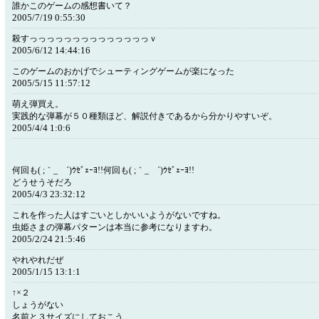
誰かこのゲームの感想書いて？
2005/7/19 0:55:30
殺すっっっっっっっっっっっっっっｖ
2005/6/12 14:44:16
このゲームのおかげでシューティングゲームが楽になった
2005/5/15 11:57:12
萌え弾買え。
実践的な弾幕が５０種類ほど、解説付きであるから分かりやすいぞ。
2005/4/4 1:0:6
何回も( ;｀_ゝ´)ｳｾﾞｪｰﾖ!!何回も( ;｀_ゝ´)ｳｾﾞｪｰﾖ!!
どうせうそだろ
2005/4/3 23:32:12
これを作った人はすごいとしかいいようがないですね。
虫姫さまの弾幕パターンは本当に参考になりますわ。
2005/2/24 21:5:46
やれやれだぜ
2005/1/15 13:1:1
↑×２
しょうがない
名前と３サイズにしておこう