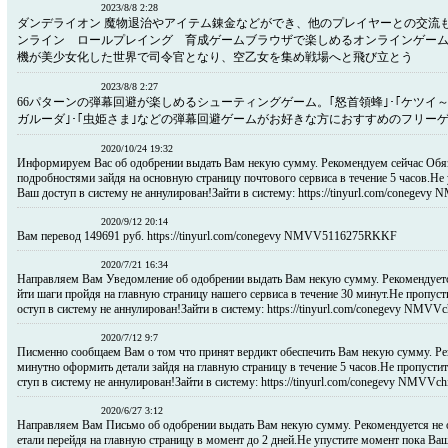
2023/8/8 2:28
ダンデライオン 魔物退治やアイテム錬金などができ、他のプレイヤーとの交流も
ンライン ロールプレイング 育成ゲームブラウザで楽しめるオンラインゲー
機が美少女化した世界で司令官となり、空乙女を集め戦場へと飛び立とう
2023/8/8 2:27
66パターンの弾幕回避が楽しめるシューティングゲーム。｢怒首領蜂｣･｢ケツイ～
ガルーダ｣･｢虫姫さま｣などの弾幕回避ゲームがお好きな方におすすめのフリー
2020/10/24 19:32
Информируем Вас об одобрении выдать Вам некую сумму. Рекомендуем сейчас Обяз
подробностями зайдя на основную страницу почтового сервиса в течение 5 часов.Не
Ваш доступ в систему не аннулирован!Зайти в систему: https://tinyurl.com/coneg
2020/9/12 20:14
Вам перевод 149691 руб. https://tinyurl.com/conegevy NMVV5116275RKKF
2020/7/21 16:34
Направляем Вам Уведомление об одобрении выдать Вам некую сумму. Рекомендуетс
йти шаги пройдя на главную страницу нашего сервиса в течение 30 минут.Не пропус
оступ в систему не аннулирован!Зайти в систему: https://tinyurl.com/conegevy NMVV
2020/7/12 9:7
Писменно сообщаем Вам о том что принят вердикт обеспечить Вам некую сумму. Р
минутно оформить детали зайдя на главную страницу в течение 5 часов.Не пропусти
ступ в систему не аннулирован!Зайти в систему: https://tinyurl.com/conegevy NMVVc
2020/6/27 3:12
Направляем Вам Письмо об одобрении выдать Вам некую сумму. Рекомендуется не 
етали перейдя на главную страницу в момент до 2 дней.Не упустите момент пока Ваш