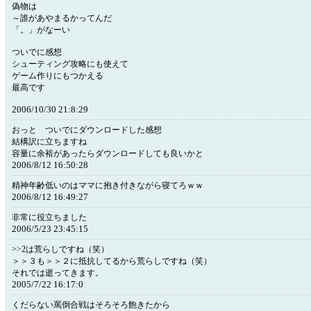
偽物は
～誰があやまるかってんだ
「。」がなーい
ついでに感想
シューティング攻略にも使えて
ゲーム作りにもつかえる
最高です
2006/10/30 21:8:29
おっと ついでにダウンロードした感想
結構訳に立ちますね
容量に余裕があったらダウンロードしても良いかと
2006/8/12 16:50:28
精神年齢低いのはママに抱き付きながら寝てろｗｗ
2006/8/12 16:49:27
非常に役立ちました
2006/5/23 23:45:15
>>2は荒らしですね（笑）
＞＞３も＞＞２に抵抗してるから荒らしですね（笑）
それでは逝ってきます。
2005/7/22 16:17:0
くだらない罵倒合戦はそろそろ飽きたから