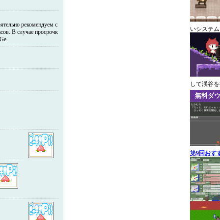
ятельно рекомендуем c
いシステム
асов. В случае просрочк
uGe
して渓谷を
無料ダ
第9回おす