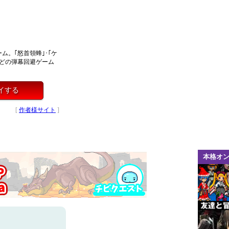
ム。｢怒首領蜂｣･｢ケ
などの弾幕回避ゲーム
イする
[
作者様サイト
]
本格オ