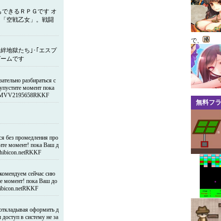
できるＲＰＧです オ
ム「空戦乙女」。戦闘
で、
絆地獄たち｣･｢エスプ
ゲームです
ательно разбираться с
 упустите момент пока
evy NMVV2195658RKKF
無料フ
я без промедления про
тите момент! пока Ваш д
chibicon.netRKKF
екомендуем сейчас сию
те момент! пока Ваш до
hibicon.netRKKF
откладывая оформить д
 доступ в систему не за