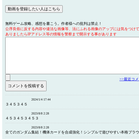
無料ゲーム攻略、感想を書こう。作者様への批判は禁止！
公序良俗に反する内容や違法な画像等、法にふれる画像のアップには気をつけ
ありましたらIPアドレス等の情報を警察まで開示する事があります
>>最近コ
2024/1/4 17:44
３４５３４５
2023/8/8 2:28
４５３４５３４５３
2023/8/8 2:28
全てのガンダム集結！機体カードを合成強化！シンプルで遊びやすい本格ブラ