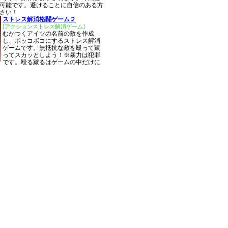
可能です。避けることに自信のある方
さい！
ストレス解消格闘ゲーム２
[アクションストレス解消ゲーム]
むかつくアイツの名前の敵を作成
し、ボッコボコにするストレス解消
ゲームです。無抵抗な敵を殴って蹴
ってスカッとしよう！※暴力は犯罪
です。殴る蹴るはゲームの中だけに