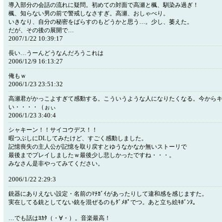
導入部分の会話の流れに疑問。初めての対面で高瀬と楓、馴染み過ぎ！
楓、知らない男の前で警戒しなさすぎ。高瀬、おしゃべり。
いきなり、自分の秘密をばらすのもどうかと思う…。少し、萎えた。
だが、その後の展開で…
2007/1/22 10:39:17
長い…うーんどうなんだろうこれは
2006/12/9 16:13:27
俺もｗ
2006/1/23 23:51:32
高瀬君がかっこよすぎて感動する。こういうような人になりたくなる。今から
い・・・・（ぉぃ
2006/1/23 3:40:4
シャキーン！！サイコウデス！！
暇つぶしにDLしてみたけど、すごく感動しました。
記憶喪失の主人公が記憶を取り戻すとゆうなかなか無いストーリで
最後までプレイしましたｗ最後少し悲しかったですね・・・。
みなさん是非やってみてください。
2006/1/22 2:29:3
銃器にありえない設定・名前のﾏﾁｶﾞｲがあったりして違和感を感じますた。
実在してる銃としてない銃を混ぜるのもﾀﾞﾒﾎﾟでつ。あと立ち絵ｷﾎﾞﾝﾇ。
…でも話はﾖｶﾀ（・∀・）。音楽最高！