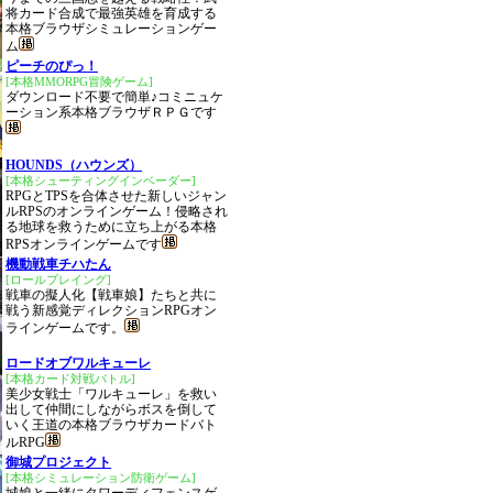
将カード合成で最強英雄を育成する
本格ブラウザシミュレーションゲー
ム
ピーチのぴっ！
[本格MMORPG冒険ゲーム]
ダウンロード不要で簡単♪コミニュケ
ーション系本格ブラウザＲＰＧです
HOUNDS（ハウンズ）
[本格シューティングインベーダー]
RPGとTPSを合体させた新しいジャン
ルRPSのオンラインゲーム！侵略され
る地球を救うために立ち上がる本格
RPSオンラインゲームです
機動戦車チハたん
[ロールプレイング]
戦車の擬人化【戦車娘】たちと共に
戦う新感覚ディレクションRPGオン
ラインゲームです。
ロードオブワルキューレ
[本格カード対戦バトル]
美少女戦士「ワルキューレ」を救い
出して仲間にしながらボスを倒して
いく王道の本格ブラウザカードバト
ルRPG
御城プロジェクト
[本格シミュレーション防衛ゲーム]