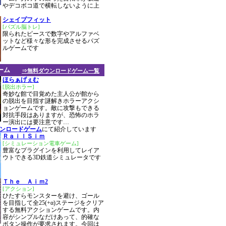
やデコボコ道で横転しないように上
シェイプフィット
[パズル脳トレ]
限られたピースで数字やアルファベ
ットなど様々な形を完成させるパズ
ルゲームです
ーム
⇒無料ダウンロードゲーム一覧
ほらぁげぇむ
[脱出ホラー]
奇妙な館で目覚めた主人公が館から
の脱出を目指す謎解きホラーアクシ
ョンゲームです。敵に攻撃もできる
対抗手段はありますが、恐怖のホラ
ー演出には要注意です…
ウンロードゲーム
にて紹介しています
ＲａｉｌＳｉｍ
[シミュレーション電車ゲーム]
豊富なプラグインを利用してレイア
ウトできる3D鉄道シミュレータです
Ｔｈｅ Ａｉｍ2
[アクション]
ひたすらモンスターを避け、ゴール
を目指して全25(+α)ステージをクリア
する無料アクションゲームです。内
容がシンプルなだけあって、的確な
ボタン操作が要求されます。今回は