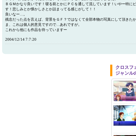
ＢＧＭかなり良いです！寝る前とかにＰＣを通して流しています！いやー特に
す！悲しみとか懐かしさとか詰まってる感じがして！！
良いなー…。
残念だった点を言えば、背景をＧＦ？ではなくて全部本物の写真にして頂きた
ま、これは個人的意見ですので…あれですが。
これから他にも作品を待っていますー
2004/12/14 7:7:20
クロスフ
ジャンル