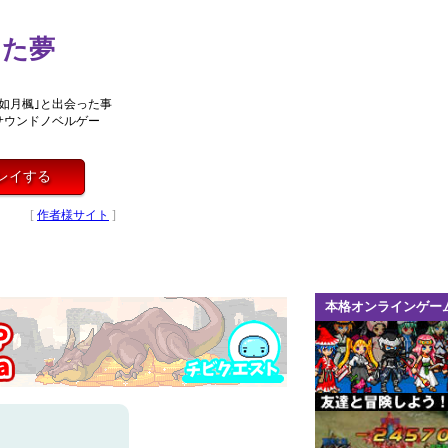
ちた夢
如月楓｣と出会った事
サウンドノベルゲー
レイする
[
作者様サイト
]
本格オンラインゲー