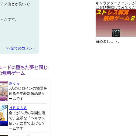
キャラクターチェンジが
ピアノ曲とか良いで
はぜひ挑戦してみてくだ
かったです。
留めましょう。
>>全てのコメント
ェードに堕ちた夢と同じ
の無料ゲーム
さくら
3人のヒロインの物語を
辿る全年齢対象恋愛ゲ
ームです
ＨＥＸＡＳ
全てが６択の学園生活
で、立派な「ヘキサス
使い」に育て上げるゲ
ームです