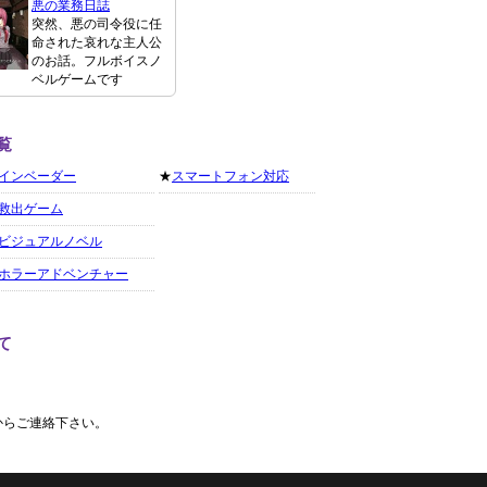
悪の業務日誌
突然、悪の司令役に任
命された哀れな主人公
のお話。フルボイスノ
ベルゲームです
覧
インベーダー
★
スマートフォン対応
救出ゲーム
ビジュアルノベル
ホラーアドベンチャー
て
からご連絡下さい。