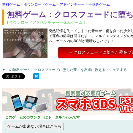
無料ゲーム
>
ダウンロードゲーム
>
アドベンチャー
>
一休みゲーム
無料ゲーム：クロスフェードに堕
[ ダウンロードアドベンチャー一休みゲーム ]
突然記憶を失ってしまった青年が、傷を負った少女｢
で運命の歯車は回りだす…。マルチエンディングの
ム。ゲーム内のBGMが素晴らしいです！
⇒ クロスフェードに堕ちた夢をプ
▼この無料ゲーム「クロスフェードに堕ちた夢」を友達に教える・シェアする
このゲームのカウンターはトータル7525人です