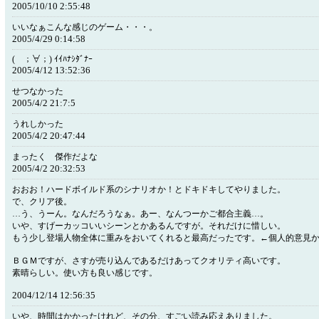
2005/10/10 2:55:48
いいなぁこんな感じのゲーム・・・。
2005/4/29 0:14:58
( ；∀；) ｲｲﾊﾅｼﾀﾞﾅｰ
2005/4/12 13:52:36
せつなかった
2005/4/2 21:7:5
うれしかった
2005/4/2 20:47:44
まったく 傑作だよな
2005/4/2 20:32:53
おおお！ハードボイルド系のシナリオか！とドキドキしてやりました。
で、クリア後。
…う、うーん。なんだろうなぁ。あー、なんつーかご都合主義…。
いや、すげーカッコいいシーンとかあるんですが。それだけに惜しい。
もう少し登場人物全体に重みをおいてくれると最高だったです。←個人的意見
ＢＧＭですが、さすが売り込んであるだけあってクオリティ高いです。
素晴らしい。使い方も良い感じです。
2004/12/14 12:56:35
いや、時間はかかったけれど、その分、すごい読み応えありました。