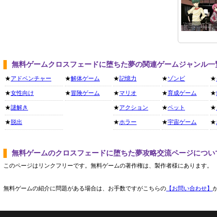
無料ゲームクロスフェードに堕ちた夢の関連ゲームジャンル一
★
アドベンチャー
★
解体ゲーム
★
記憶力
★
ゾンビ
★
★
女性向け
★
冒険ゲーム
★
マリオ
★
育成ゲーム
★
★
謎解き
★
アクション
★
ペット
★
★
脱出
★
ホラー
★
宇宙ゲーム
★
無料ゲームのクロスフェードに堕ちた夢攻略交流ページについ
このページはリンクフリーです。無料ゲームの著作権は、製作者様にあります。
無料ゲームの紹介に問題がある場合は、お手数ですがこちらの
【お問い合わせ】