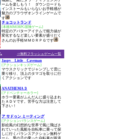
城娘と一緒にタワーディフェンスゲ
ームを楽しもう！ ダウンロードも
インストールもいらないお手軽感が
魅力のブラウザオンラインゲームで
す
チョコットランド
[本格MMORPG冒険ゲーム]
特定のアバターアイテムで能力値が
変化するなど楽しい要素が盛りだく
さんのお手軽ＭＭＯＲＰＧです
ム
⇒無料フラッシュゲーム一覧
Jaspy Little Caveman
[アクションキッズゲーム]
マウスクリックでジャンプして雲に
乗り移り、頂上のタマゴを取りに行
くアクションです
ANATHEMA３
[アドベンチャーホラー]
ホラー要素がふんだんに盛り込まれ
たＡＤＶです。苦手な方は注意して
下さい！
ア サドゥン ミーティング
[アクションバランスゲーム]
影絵風の幻想的な世界で風に飛ばさ
れていった風船を自転車に乗って探
しに行くバランスアクション無料ゲ
ーム。男の子の乗った自転車が坂道