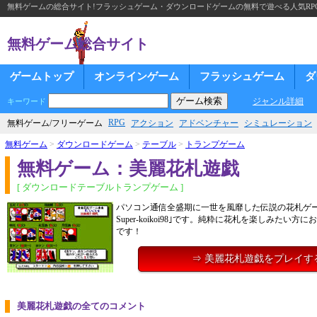
無料ゲームの総合サイト!フラッシュゲーム・ダウンロードゲームの無料で遊べる人気RP
無料ゲーム総合サイト
ゲームトップ
オンラインゲーム
フラッシュゲーム
ダ
ジャンル詳細
キーワード
RPG
無料ゲーム/フリーゲーム
アクション
アドベンチャー
シミュレーション
無料ゲーム
>
ダウンロードゲーム
>
テーブル
>
トランプゲーム
無料ゲーム：美麗花札遊戯
[ ダウンロードテーブルトランプゲーム ]
パソコン通信全盛期に一世を風靡した伝説の花札ゲー
Super-koikoi98｣です。純粋に花札を楽しみたい
です！
⇒ 美麗花札遊戯をプレイす
美麗花札遊戯の全てのコメント