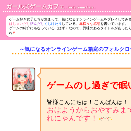
ガールズゲームカフェ
- Girl's Game Cafe -
ゲーム好き女子たちが集まって、気になるオンラインゲームをプレイしてみ
はしゃいだり
詰んだり
くじけたり
している、
赤裸々な感想
を書いています。
ゲームの紹介にもなっている（はず）なので、興味のあるタイトルがあった
♥
ね
～気になるオンラインゲーム箱庭のフォルクロ
ゲームのし過ぎで眠
皆様こんにちは！こんばんは！
おはようからおやすみま
れにゃんです！