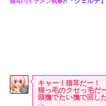
『シェルテ
猫耳(?)イケメン執事
の
キャー！猫耳だー！
猫っ毛のクセっ毛だ
頭撫でたい撫で回し
つ)