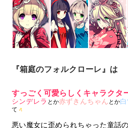
『箱庭のフォルクローレ』は
すっごく可愛らしくキャラクタ
シンデレラ
赤ずきんちゃん
白
とか
とか
て
悪い魔女に歪められちゃった童話