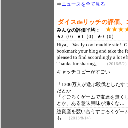
⇒
ニュースを全て見る
ダイスdeリッチの評価、
★★★
みんなの評価平均：
★2（0） ★1（0） ★0（0）
Hiya。 Vastly cool muddle site!
bookmark your blog and take th
pleased to find accordingly a lot e
Thanks for sharing。
（2016/5/2
キャッチコピーがすごい
「1300万人が遊ぶ殺伐としたす
だとか
「すごろくゲームで友達を無く
とか、ある意味興味が沸くな
総資産を競い合うすごろくゲー
も
（2013/8/14）