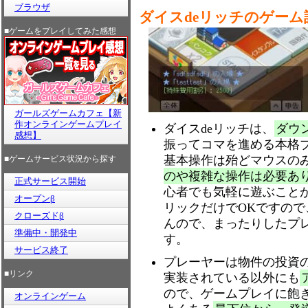
ブラウザ
ダイスdeリッチのゲーム
■ゲームをプレイしてみた感想
ガールズゲームカフェ【新
作オンラインゲームプレイ
ダイスdeリッチは、
ダウ
感想】
振ってコマを進める本格
基本操作は殆どマウスの
■ゲームサービス状況から探す
のや複雑な操作は必要あ
正式サービス開始
心者でも気軽に遊ぶこと
オープンβ
リックだけでOKですの
クローズドβ
んので、まったりしたプ
準備中・開発中
す。
サービス終了
プレーヤーは物件の投資
■リンク
実装されている以外にも
ので、ゲームプレイに飽
オンラインゲーム