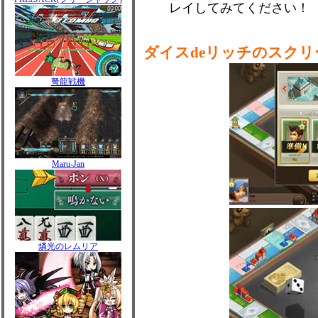
レイしてみてください！
ダイスdeリッチのスク
弩龍戦機
Maru-Jan
燐光のレムリア