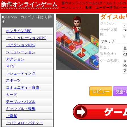
新作オンラインゲーム
新作オンラインゲームのダイスdeリッチ
ーンショット、動画、ユーザー評価のペー
ダイスd
■ジャンル・カテゴリ一覧から探
す
ジャンル：
テ
サービス状
オンラインRPG
正
態：
ゲ
┗シミュレーションRPG
ブラウザ
┗アクションRPG
料金：
基
シミュレーション
運営会社：
C
アクション
ゲーム概要：
サ
N
┗FPS
ブ
┗シューティング
スポーツ
コミュニティ・育成
カード
テーブル・パズル
ギャンブル・競馬
┗麻雀
┗パチスロ・パチンコ