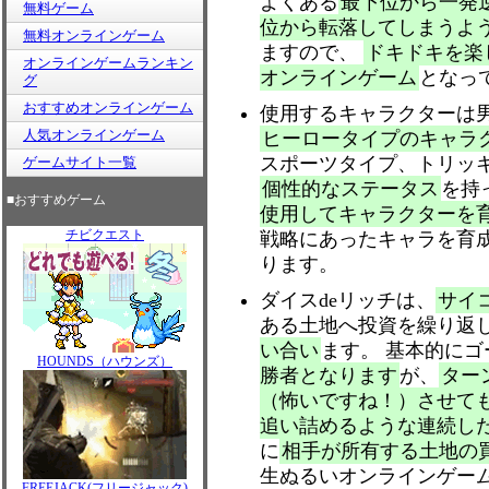
よくある
最下位から一発
無料ゲーム
位から転落してしまうよ
無料オンラインゲーム
ますので、
ドキドキを楽
オンラインゲームランキン
オンラインゲーム
となっ
グ
おすすめオンラインゲーム
使用するキャラクターは
人気オンラインゲーム
ヒーロータイプのキャラ
スポーツタイプ、トリッ
ゲームサイト一覧
個性的なステータス
を持
■おすすめゲーム
使用してキャラクターを
チビクエスト
戦略にあったキャラを育
ります。
ダイスdeリッチは、
サイ
ある土地へ投資を繰り返
い合い
ます。 基本的にゴ
HOUNDS（ハウンズ）
勝者となります
が、
ター
（怖いですね！）させて
追い詰めるような連続し
に
相手が所有する土地の
生ぬるいオンラインゲー
FREEJACK(フリージャック)