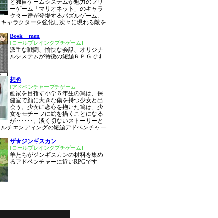
ど独自ゲームシステムが魅力のフリ
ーゲーム「マリオネット」のキャラ
クター達が登場するパズルゲーム。
てキャラクターを強化し次々に現れる敵を
Book man
[ロールプレイングプチゲーム]
派手な戦闘、愉快な会話、オリジナ
ルシステムが特徴の短編ＲＰＧです
想色
[アドベンチャープチゲーム]
画家を目指す小学６年生の篤は、保
健室で顔に大きな傷を持つ少女と出
会う。少女に恋心を抱いた篤は、少
女をモチーフに絵を描くことになる
が･･････。淡く切ないストーリーと
マルチエンディングの短編アドベンチャー
ザ★ジンギスカン
[ロールプレイングプチゲーム]
羊たちがジンギスカンの材料を集め
るアドベンチャーに近いRPGです