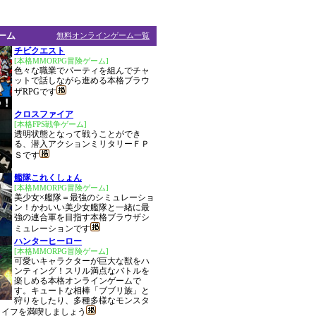
ーム
無料オンラインゲーム一覧
チビクエスト
[本格MMORPG冒険ゲーム]
色々な職業でパーティを組んでチャ
ットで話しながら進める本格ブラウ
ザRPGです
クロスファイア
[本格FPS戦争ゲーム]
透明状態となって戦うことができ
る、潜入アクションミリタリーＦＰ
Ｓです
艦隊これくしょん
[本格MMORPG冒険ゲーム]
美少女×艦隊＝最強のシミュレーショ
ン！かわいい美少女艦隊と一緒に最
強の連合軍を目指す本格ブラウザシ
ミュレーションです
ハンターヒーロー
[本格MMORPG冒険ゲーム]
可愛いキャラクターが巨大な獣をハ
ンティング！スリル満点なバトルを
楽しめる本格オンラインゲームで
す。キュートな相棒「ブブリ族」と
狩りをしたり、多種多様なモンスタ
ライフを満喫しましょう