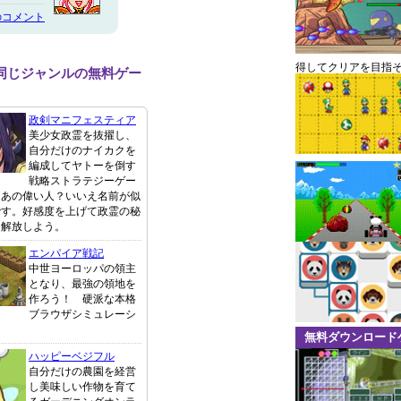
のコメント
得してクリアを目指
と同じジャンルの無料ゲー
政剣マニフェスティア
美少女政霊を抜擢し、
自分だけのナイカクを
編成してヤトーを倒す
戦略ストラテジーゲー
てあの偉い人？いいえ名前が似
です。好感度を上げて政霊の秘
を解放しよう。
エンパイア戦記
中世ヨーロッパの領主
となり、最強の領地を
作ろう！ 硬派な本格
ブラウザシミュレーシ
無料ダウンロード
ハッピーベジフル
自分だけの農園を経営
し美味しい作物を育て