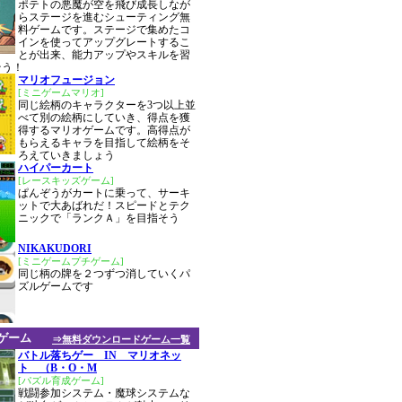
ポテトの悪魔が空を飛び成長しなが
らステージを進むシューティング無
料ゲームです。ステージで集めたコ
インを使ってアップグレートするこ
とが出来、能力アップやスキルを習
そう！
マリオフュージョン
[ミニゲームマリオ]
同じ絵柄のキャラクターを3つ以上並
べて別の絵柄にしていき、得点を獲
得するマリオゲームです。高得点が
もらえるキャラを目指して絵柄をそ
ろえていきましょう
ハイパーカート
[レースキッズゲーム]
ぱんぞうがカートに乗って、サーキ
ットで大あばれだ！スピードとテク
ニックで「ランクＡ」を目指そう
NIKAKUDORI
[ミニゲームプチゲーム]
同じ柄の牌を２つずつ消していくパ
ズルゲームです
ゲーム
⇒無料ダウンロードゲーム一覧
バトル落ちゲー IN マリオネッ
ト （B・O・M
[パズル育成ゲーム]
戦闘参加システム・魔球システムな