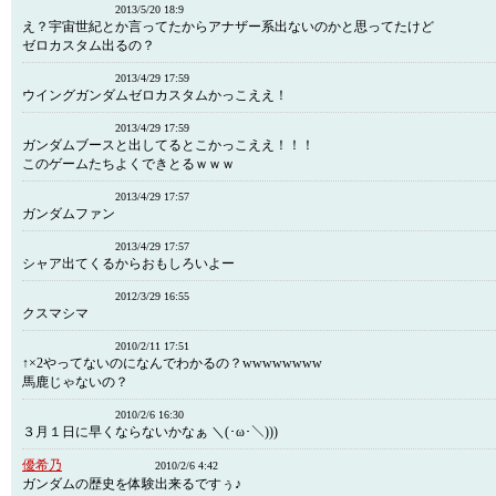
2013/5/20 18:9
え？宇宙世紀とか言ってたからアナザー系出ないのかと思ってたけど
ゼロカスタム出るの？
2013/4/29 17:59
ウイングガンダムゼロカスタムかっこええ！
2013/4/29 17:59
ガンダムブースと出してるとこかっこええ！！！
このゲームたちよくできとるｗｗｗ
2013/4/29 17:57
ガンダムファン
2013/4/29 17:57
シャア出てくるからおもしろいよー
2012/3/29 16:55
クスマシマ
2010/2/11 17:51
↑×2やってないのになんでわかるの？wwwwwwww
馬鹿じゃないの？
2010/2/6 16:30
３月１日に早くならないかなぁ ＼(･ω･＼)))
優希乃
2010/2/6 4:42
ガンダムの歴史を体験出来るですぅ♪