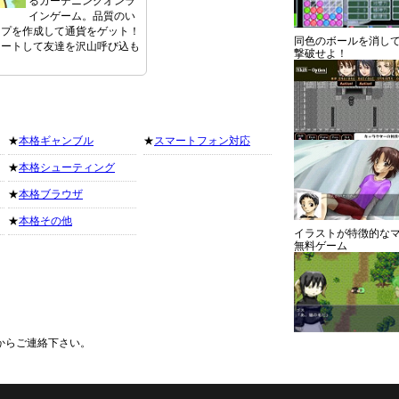
るガーデニングオンラ
インゲーム。品質のい
ープを作成して通貨をゲット！
同色のボールを消し
レートして友達を沢山呼び込も
撃破せよ！
★
本格ギャンブル
★
スマートフォン対応
★
本格シューティング
★
本格ブラウザ
★
本格その他
イラストが特徴的な
無料ゲーム
からご連絡下さい。