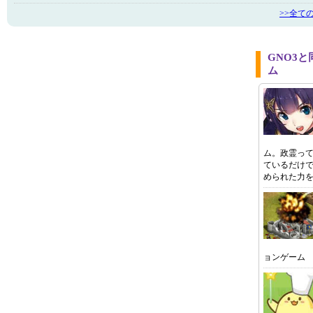
>>全て
GNO3
ム
ム。政霊っ
ているだけ
められた力
ョンゲーム