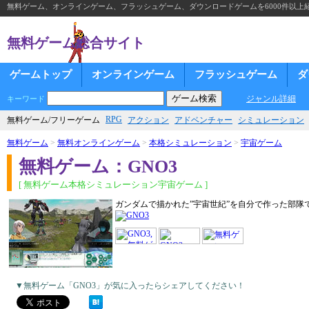
無料ゲーム、オンラインゲーム、フラッシュゲーム、ダウンロードゲームを6000件以上
無料ゲーム総合サイト
ゲームトップ
オンラインゲーム
フラッシュゲーム
ダ
ジャンル詳細
キーワード
RPG
無料ゲーム/フリーゲーム
アクション
アドベンチャー
シミュレーション
無料ゲーム
>
無料オンラインゲーム
>
本格シミュレーション
>
宇宙ゲーム
無料ゲーム：GNO3
[ 無料ゲーム本格シミュレーション宇宙ゲーム ]
ガンダムで描かれた”宇宙世紀”を自分で作った部隊
▼無料ゲーム「GNO3」が気に入ったらシェアしてください！