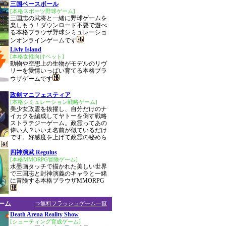
三国ベースボール
[本格スポーツ野球ゲーム]
三国志の武将と一緒に野球ゲームを
楽しもう！ダウンロード不要で遊べ
る本格ブラウザ野球シミュレーショ
ンオンラインゲームです
Livly Island
[本格女性向けペット]
動物や空想上の生物がモデルのリヴ
リーを愛情いっぱい育てる本格ブラ
ウザゲームです
政剣マニフェスティア
[本格シミュレーション戦略ゲーム]
美少女政霊を抜擢し、自分だけのナ
イカクを編成してヤトーを倒す戦略
ストラテジーゲーム。政霊ってあの
偉い人？いいえ名前が似ているだけ
です。好感度を上げて政霊の秘めら
。
四神演武 Regulus
[本格MMORPG冒険ゲーム]
水墨画タッチで描かれた美しい世界
で三国志と封神演義のキャラと一緒
に冒険する本格ブラウザMMORPG
ーム
⇒無料フラッシュゲーム一覧
Death Arena Reality Show
[シューティング育成ゲーム]