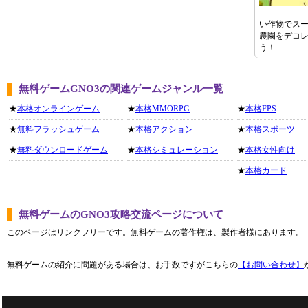
い作物でス
農園をデコ
う！
無料ゲームGNO3の関連ゲームジャンル一覧
★
本格オンラインゲーム
★
本格MMORPG
★
本格FPS
★
無料フラッシュゲーム
★
本格アクション
★
本格スポーツ
★
無料ダウンロードゲーム
★
本格シミュレーション
★
本格女性向け
★
本格カード
無料ゲームのGNO3攻略交流ページについて
このページはリンクフリーです。無料ゲームの著作権は、製作者様にあります。
無料ゲームの紹介に問題がある場合は、お手数ですがこちらの
【お問い合わせ】