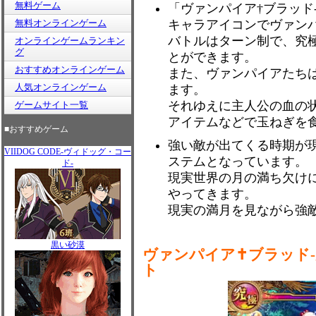
無料ゲーム
「ヴァンパイア†ブラッド
無料オンラインゲーム
キャラアイコンでヴァン
バトルはターン制で、究
オンラインゲームランキン
グ
とができます。
おすすめオンラインゲーム
また、ヴァンパイアたち
人気オンラインゲーム
ます。
それゆえに主人公の血の
ゲームサイト一覧
アイテムなどで玉ねぎを
■おすすめゲーム
強い敵が出てくる時期が
VIIDOG CODE-ヴィドッグ・コー
ステムとなっています。
ド-
現実世界の月の満ち欠け
やってきます。
現実の満月を見ながら強
黒い砂漠
ヴァンパイア✝ブラッド-
ト