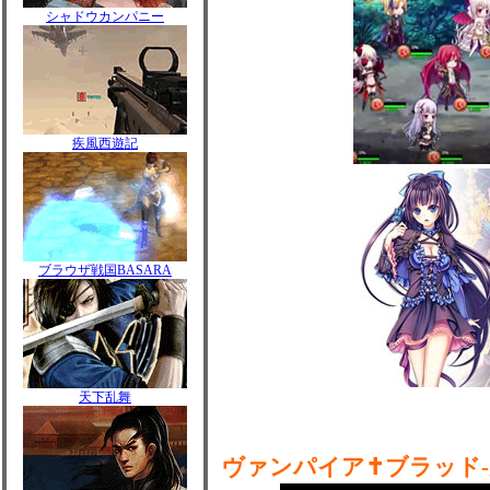
シャドウカンパニー
疾風西遊記
ブラウザ戦国BASARA
天下乱舞
ヴァンパイア✝ブラッド-