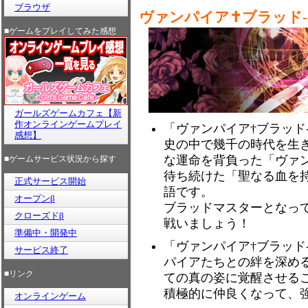
ブラウザ
ヴァンパイア✝ブラッド-
■ゲームをプレイしてみた感想
ガールズゲームカフェ【新
作オンラインゲームプレイ
「ヴァンパイア†ブラッド
感想】
史の中で幾千の時代を生
な運命を背負った「ヴァ
■ゲームサービス状況から探す
待ち続けた「聖なる血を持
正式サービス開始
語です。
オープンβ
ブラッドマスターとなっ
クローズドβ
戦いましょう！
準備中・開発中
「ヴァンパイア†ブラッド
サービス終了
パイアたちとの絆を深め
■リンク
ての真の姿に覚醒させる
積極的に仲良くなって、
オンラインゲーム