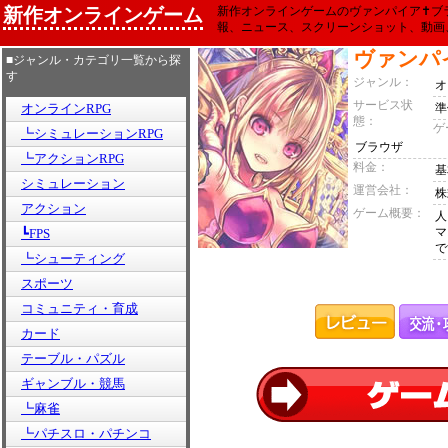
新作オンラインゲーム
新作オンラインゲームのヴァンパイア✝ブラ
報、ニュース、スクリーンショット、動画
ヴァンパイ
■ジャンル・カテゴリ一覧から探
す
ジャンル：
オ
サービス状
オンラインRPG
準
態：
ゲ
┗シミュレーションRPG
ブラウザ
┗アクションRPG
料金：
基
シミュレーション
運営会社：
株
アクション
ゲーム概要：
人
マ
┗FPS
で
┗シューティング
スポーツ
コミュニティ・育成
カード
テーブル・パズル
ギャンブル・競馬
┗麻雀
┗パチスロ・パチンコ