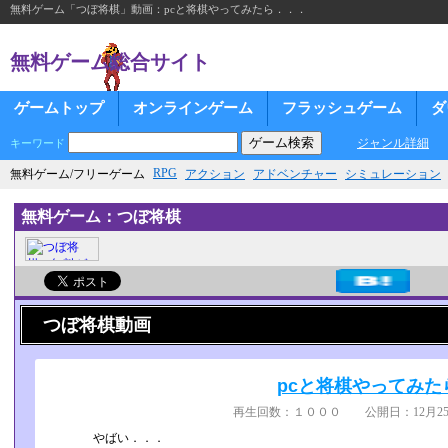
無料ゲーム「つぼ将棋」動画：pcと将棋やってみたら．．．
無料ゲーム総合サイト
ゲームトップ
オンラインゲーム
フラッシュゲーム
ダ
ジャンル詳細
キーワード
RPG
無料ゲーム/フリーゲーム
アクション
アドベンチャー
シミュレーション
無料ゲーム：つぼ将棋
つぼ将棋動画
pcと将棋やってみた
再生回数：１０００ 公開日：12月25
やばい．．．