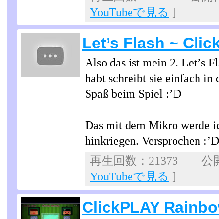
YouTubeで見る
]
Let’s Flash ~ Cli
Also das ist mein 2. Let’s F
habt schreibt sie einfach i
Spaß beim Spiel :’D
Das mit dem Mikro werde ic
hinkriegen. Versprochen :’D
再生回数：21373 公開日
YouTubeで見る
]
ClickPLAY Rainb