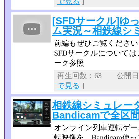
で見る
]
[SFDサークル]
ム実況～相鉄線シ
前編もぜひご覧ください
SFDサークルについて
ーク参照
再生回数：63 公開日：2
で見る
]
相鉄線シミュレー
Bandicamで全区
オンライン列車運転ゲー
転映像を、Bandicam