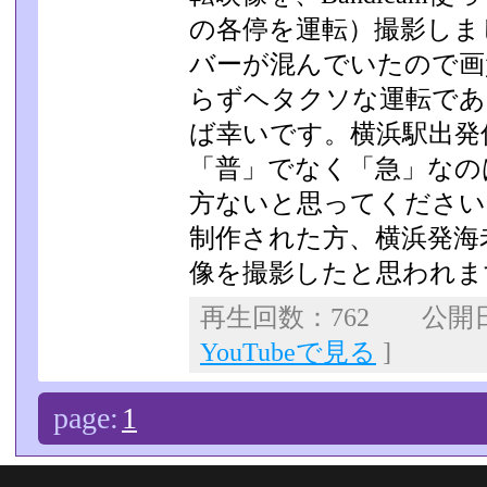
の各停を運転）撮影しま
バーが混んでい­たので
らずヘタクソな運転であ
ば­幸いです。横浜駅出
「普」でなく「急」なのは
方ないと思ってください
制作された方、横浜発海
像を撮影したと思われま
再生回数：762 公開日：2
YouTubeで見る
]
page:
1