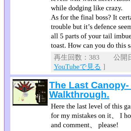
while dodging like crazy.
As for the final boss? It cer
trouble but it’s defence seem
all 5 parts of your tail imb
toast. How can you do this s
再生回数：383 公開日：2
YouTubeで見る
]
The Last Canopy- 
Walkthrough.
Here the last level of this 
for my mistakes on it、 I ho
and comment、 please!