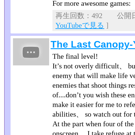
For more awesome games:
再生回数：492 公開日：2
YouTubeで見る
]
The Last Canopy-Y
The final level!
It’s not overly difficult、 b
enemy that will make life ve
enemies that shoot things re
of....don’t you wish these
make it easier for me to re
abilities、 so watch out for 
At the part when four of the
onscreen、 I take refuge at 