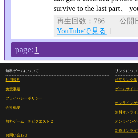
survive to the last part、 yo
再生回数：786 公開日：2
YouTubeで見る
]
page:
1
無料ゲームについて
リンクについ
利用規約
相互リンク集
免責事項
ゲームサイト
プライバシーポリシー
オンラインゲ
会社概要
無料オンライ
無料ゲーム チビクエスト２
オンラインゲ
新作オンライ
お問い合わせ