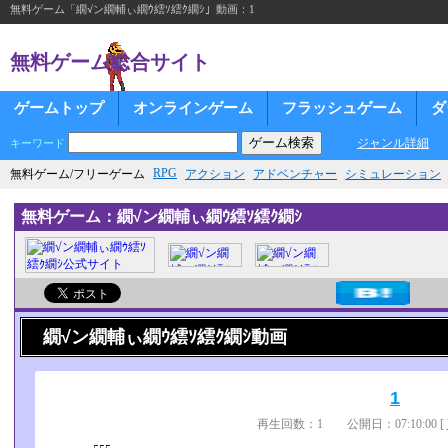
無料ゲーム「繝√ン繝輔ぃ繝ｳ繧ｿ繧ｸ繝ｼ」動画：1
無料ゲーム総合サイト
ゲームトップ
オンラインゲーム
フラッシュゲーム
ダ
ジャンル詳細
キーワード
RPG
無料ゲーム/フリーゲーム
アクション
アドベンチャー
シミュレーション
無料ゲーム：繝√ン繝輔ぃ繝ｳ繧ｿ繧ｸ繝ｼ
繝√ン繝輔ぃ繝ｳ繧ｿ繧ｸ繝ｼ動画
1
再生回数：1 公開日：07:10:00 [