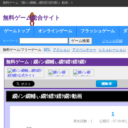
無料ゲーム「繝√ン繝輔ぃ繝ｳ繧ｿ繧ｸ繝ｼ」動画：1
無料ゲーム総合サイト
ゲームトップ
オンラインゲーム
フラッシュゲーム
ダ
ジャンル詳細
キーワード
RPG
無料ゲーム/フリーゲーム
アクション
アドベンチャー
シミュレーション
無料ゲーム：繝√ン繝輔ぃ繝ｳ繧ｿ繧ｸ繝ｼ
繝√ン繝輔ぃ繝ｳ繧ｿ繧ｸ繝ｼ動画
1
再生回数：1 公開日：07:10:00 [