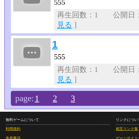
555
再生回数：1 公開日：07
見る
]
1
555
再生回数：1 公開日：07
見る
]
page:
1
2
3
無料ゲームについて
リンクについ
利用規約
相互リンク集
免責事項
ゲームサイト