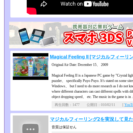
Magical Feeling II [マジカルフィーリングI
Original Air Date: December 15、 2009
Magical Feeling II is a Japanese PC game by ”Crystal light
puzzler、 specifically Puyo Puyo. It’s stated on some site
Windows、 but I need to do more research as I do not know 
where different characters can cast different spells with 
object dropping speed、 etc. The music in the game is in .
再生回数：1477 公開日：010/02/11 [
You
マジカルフィーリング2を実況して見
音質は保証せん