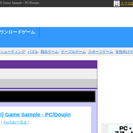
 Sample - PC/Doujin
スマホ
ウンロードゲーム
シューティング
パズル
脱出ゲーム
テーブルゲーム
スポーツゲーム
女性向け
 Game Sample - PC/Doujin
 [
YouTubeで見る
]