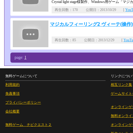
Crystal light stage様製作、Windows用
再生回数：170 公開日：2013/10/29 [
You
マジカルフィーリング2 ヴィーテ(操作)
再生回数：85 公開日：2013/12/29 [
YouT
page:
1
無料ゲームについて
リンクについ
利用規約
相互リンク集
免責事項
ゲームサイト
プライバシーポリシー
オンラインゲ
会社概要
無料オンライ
無料ゲーム チビクエスト２
オンラインゲ