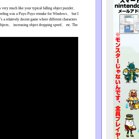
s very much like your typical falling object puzzler、
cal Feeling was a Puyo Puyo remake for Windows、 but I
’s a relatively decent game where different characters
k objects、 increasing object dropping speed、 etc. The