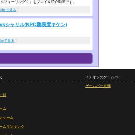
ゲーム「マジカルフィーリング２」をプレイ＆紹介­動画です。
Tubeで見る
]
vsシャリル(NPC難易度キケン)
ubeで見る
]
て
イチオシのゲームバー
ゲームバー京都
一覧
ーム
ンゲーム
ームランキング