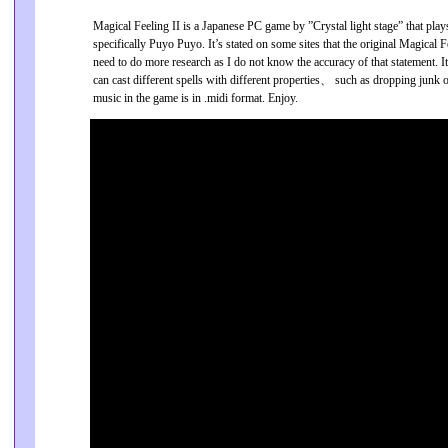
Magical Feeling II is a Japanese PC game by ”Crystal light stage” that play
specifically Puyo Puyo. It’s stated on some sites that the original Magi
need to do more research as I do not know the accuracy of that statement. It
can cast different spells with different properties、 such as dropping jun
music in the game is in .midi format. Enjoy.