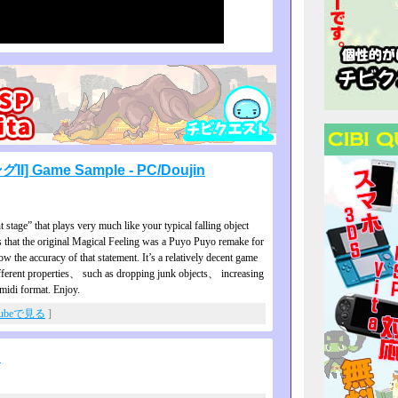
I] Game Sample - PC/Doujin
 stage” that plays very much like your typical falling object
s that the original Magical Feeling was a Puyo Puyo remake for
the accuracy of that statement. It’s a relatively decent game
different properties、 such as dropping junk objects、 increasing
midi format. Enjoy.
Tubeで見る
]
た