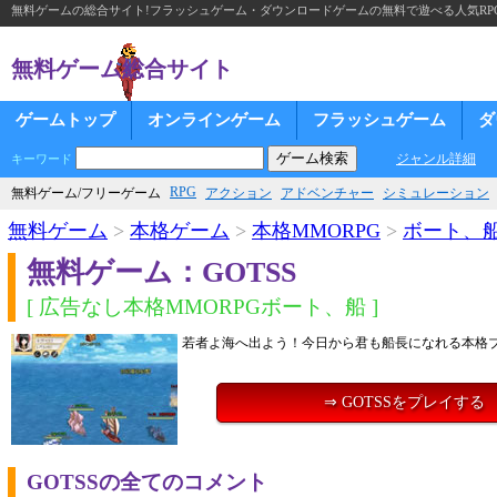
無料ゲームの総合サイト!フラッシュゲーム・ダウンロードゲームの無料で遊べる人気RP
無料ゲーム総合サイト
ゲームトップ
オンラインゲーム
フラッシュゲーム
ダ
ジャンル詳細
キーワード
RPG
無料ゲーム/フリーゲーム
アクション
アドベンチャー
シミュレーション
無料ゲーム
>
本格ゲーム
>
本格MMORPG
>
ボート、
無料ゲーム：GOTSS
[ 広告なし本格MMORPGボート、船 ]
若者よ海へ出よう！今日から君も船長になれる本格
⇒ GOTSSをプレイする
GOTSSの全てのコメント