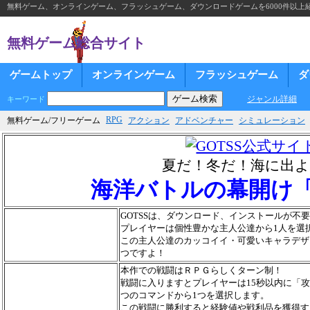
無料ゲーム、オンラインゲーム、フラッシュゲーム、ダウンロードゲームを6000件以上
無料ゲーム総合サイト
ゲームトップ
オンラインゲーム
フラッシュゲーム
ダ
ジャンル詳細
キーワード
RPG
無料ゲーム/フリーゲーム
アクション
アドベンチャー
シミュレーション
夏だ！冬だ！海に出
海洋バトルの幕開け「
GOTSSは、ダウンロード、インストールが不
プレイヤーは個性豊かな主人公達から1人を選
この主人公達のカッコイイ・可愛いキャラデザ
つですよ！
本作での戦闘はＲＰＧらしくターン制！
戦闘に入りますとプレイヤーは15秒以内に「
つのコマンドから1つを選択します。
この戦闘に勝利すると経験値や戦利品を獲得す