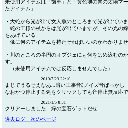
未使用アイテムは「歯車」と「黄色地の青の太陽マ
たアイテム」
・大蛇から光が出て女人魚のところまで光が出てい
蛇の王様の杖からは光が出ていますが、その光の線
をあげている
像に何のアイテムを持たせればいいのかわかりませ
・川のところの半円のオブジェにも何をはめ込むの
す。
（未使用アイテムでは反応しませんでした）
2019/7/23 22:10
まじでうるせえなあ...暗い工事音ξノイズ音ばっかし
なおかつ停止する処をクリックしても音停止無反応
2021/1/5 8:31
クリアーしました 緑の宝石ゲットだぜ
過去ログ：次のページ