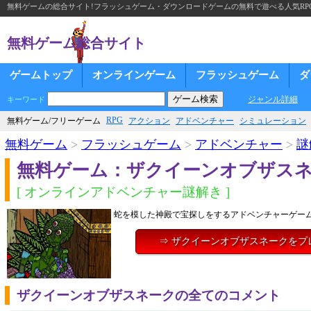
無料ゲームの総合サイト!フラッシュゲーム・ダウンロードゲームの無料で遊べる人気RP
無料ゲーム総合サイト
ゲームトップ
オンラインゲーム
フラッシュゲーム
ダ
ジャンル詳細
キーワード
RPG
無料ゲーム/フリーゲーム
アクション
アドベンチャー
シミュレーション
無料ゲーム
>
フラッシュゲーム
>
アドベンチャー
>
謎
無料ゲーム：ザクイーンオブザス
[ オンラインアドベンチャー謎解き ]
蛇を模した神殿で宝探しをするアドベンチャーゲー
⇒ ザクイーンオブザスネークをプ
ザクイーンオブザスネークの全てのコメント