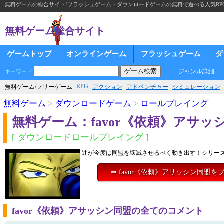
無料ゲームの総合サイト!フラッシュゲーム・ダウンロードゲームの無料で遊べる人気RP
無料ゲーム総合サイト
ゲームトップ
オンラインゲーム
フラッシュゲーム
ダ
ジャンル詳細
キーワード
RPG
無料ゲーム/フリーゲーム
アクション
アドベンチャー
シミュレーション
無料ゲーム
>
ダウンロードゲーム
>
ロールプレイング
無料ゲーム：favor《依頼》アサッ
[ ダウンロードロールプレイング ]
辻が今度は同盟を壊滅させるべく動き出す！シリーズ
⇒ favor《依頼》アサッシン同盟を
favor《依頼》アサッシン同盟の全てのコメント