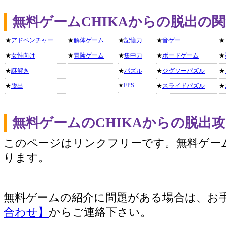
無料ゲームCHIKAからの脱出の
★
アドベンチャー
★
解体ゲーム
★
記憶力
★
音ゲー
★
★
女性向け
★
冒険ゲーム
★
集中力
★
ボードゲーム
★
★
謎解き
★
パズル
★
ジグソーパズル
★
★
FPS
★
脱出
★
スライドパズル
★
無料ゲームのCHIKAからの脱出
このページはリンクフリーです。無料ゲー
ります。
無料ゲームの紹介に問題がある場合は、お
合わせ】
からご連絡下さい。