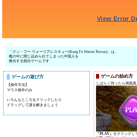
「クン・フー ウォーリアレスキュー(Kung Fu Warrior Rescue)」は、
檻の中に閉じ込められてしまった中国人を
救出する脱出ゲームです
ゲームの始め方
ゲームの遊び方
しばらく待ったら画面真
【操作方法】
マウス操作のみ
いろんなところをクリックしたり
ドラッグして謎を解きましょう
「PLAY」
をクリックし