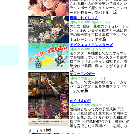
される相手の心理を突いて戦うオン
ラインボード型シュミレーションカ
ード同時ターン制バトル！
艦隊これくしょん
[本格MMORPG冒険ゲーム]
美少女×艦隊＝最強のシミュレーショ
ン！かわいい美少女艦隊と一緒に最
強の連合軍を目指す本格ブラウザシ
ミュレーションです
チビクエストモンスターズ
[本格MMORPGモンスター]
モンスターを捕獲してひたすらマッ
プを攻略していくモンスター育成本
格ブラウザオンラインRPGです。簡
単操作で気軽に遊ぶことができます
ヤフーモバゲー
[本格その他プチゲーム]
モバゲーで大人気の様々なゲームが
パソコンで楽しめる本格ブラウザゲ
ームです
かくりよの門
[本格MMORPG冒険ゲーム]
陰陽師となって女の子型式神「式
姫」と妖怪退治！最大10人で同時に
楽しめるボスバトルが魅力の和風本
格ブラウザMMORPGです。可愛い式
姫を育成したり戦術バトルを楽しみ
ましょう！