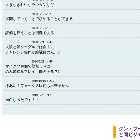
大きなきれいなランタンなど
2023/5/12 5:52
展開していくことで求めることができる
2023/5/12 5:51
評価を行うことは困難である
2020/9/21 14:47
火狐と韓クーグルでは自由に
チャレンジ操作が絶駄目のん。2
2020/9/21 14:46
マイクソ10側で壁無し時に
のみ米式草プレイ可能のある？1
2019/10/10 11:15
ほあい？フォックス版何も出来ません
2019/9/24 1:17
面白かったです！！
クン・フ
と同じジ