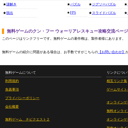
★
謎解き
★
パズル
★
ジグソーパズル
★
★
FPS
★
脱出
★
スライドパズル
★
無料ゲームのクン・フー ウォーリアレスキュー攻略交流ペー
このページはリンクフリーです。無料ゲームの著作権は、製作者様にあります。
無料ゲームの紹介に問題がある場合は、お手数ですがこちらの
【お問い合わせ】
無料ゲームについて
リンクについ
利用規約
相互リンク集
免責事項
ゲームサイト
プライバシーポリシー
オンラインゲ
会社概要
無料オンライ
無料ゲーム チビクエスト２
オンラインゲ