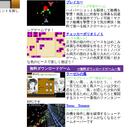
ブレイカー
[シューティング宇宙ゲーム]
ハイパーショットを駆使して敵機を
ヒントを探し
撃墜！画面上に炸裂する弾幕を回避
せよ！簡単操作でプレイ可能！サク
サク敵機を撃墜できて気分爽快！無
料で遊べる縦スクロールシューティ
ングゲームです！
チェッカーポリオミノ１
[パズル脳トレ]
正方形の箱の中にピースをはめこみ
綺麗な市松模様を作るとクリアとな
るジグソーパズルとテトロミノパズ
ル両方の面白さを取り入れたパズル
ゲーム。ピースの色変更可能！好き
な色のピースで楽しく遊ぼう！
無料ダウンロードゲーム
⇒無料ダウンロードゲーム一覧
ラーゼルの風
[ロールプレイング一休みゲーム]
「優しい風…。ありがとう。」その
一言で丘に吹く風スーニンは少女に
恋をした。「風」が恋した少女の笑
顔を見るために人間になろうと奮闘
するストーリー重視のファンタジー
RPGです
Torus Trooper
[シューティング]
自機を操作し敵を破壊するシューテ
ィングです。タイムがなくなるとゲ
ームオーバーです