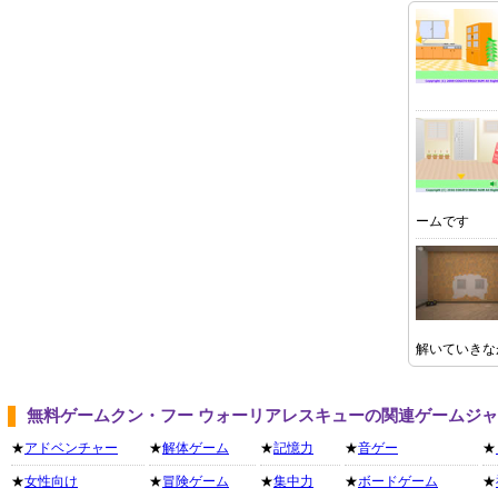
ームです
解いていきな
無料ゲームクン・フー ウォーリアレスキューの関連ゲームジ
★
アドベンチャー
★
解体ゲーム
★
記憶力
★
音ゲー
★
★
女性向け
★
冒険ゲーム
★
集中力
★
ボードゲーム
★