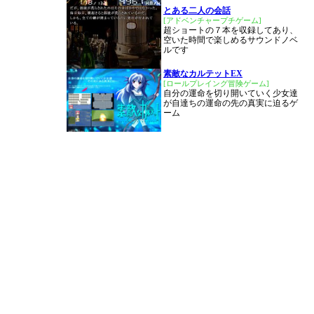
とある二人の会話
[アドベンチャープチゲーム]
超ショートの７本を収録してあり、
空いた時間で楽しめるサウンドノベ
ルです
素敵なカルテットEX
[ロールプレイング冒険ゲーム]
自分の運命を切り開いていく少女達
が自達ちの運命の先の真実に迫るゲ
ーム