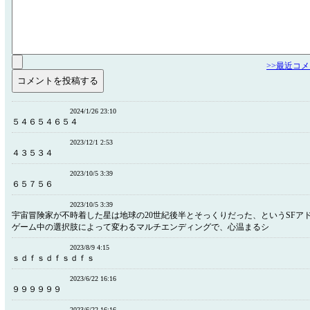
>>最近コ
2024/1/26 23:10
５４６５４６５４
2023/12/1 2:53
４３５３４
2023/10/5 3:39
６５７５６
2023/10/5 3:39
宇宙冒険家が不時着した星は地球の20世紀後半とそっくりだった、というSFア
ゲーム中の選択肢によって変わるマルチエンディングで、心温まるシ
2023/8/9 4:15
ｓｄｆｓｄｆｓｄｆｓ
2023/6/22 16:16
９９９９９９
2023/6/22 16:16