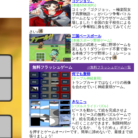
ゴクジョッ。
[本格MMORPG]
コミック『ゴクジョッ。～極楽院女
子高寮物語～』がパンツ争奪バトル
ゲームとなってブラウザゲームに登
場しました！全国の女子校生による
パンツ争奪戦に身を投じてみてくだ
さい♪
三国ベースボール
[本格スポーツ野球ゲーム]
三国志の武将と一緒に野球ゲームを
楽しもう！ダウンロード不要で遊べ
る本格ブラウザ野球シミュレーショ
ンオンラインゲームです
無料フラッシュゲーム
⇒無料フラッシュゲーム一覧
何でも衰弱
[テーブル神経衰弱]
トランプカードではなくパリの画像
を合わせていく神経衰弱ゲーム。
きなこっ
[パズルスライドパズル]
ピースを動かして絵を完成させよ
う！９ピースの無料パズルゲームで
す。絵を完成させると次のステージ
へ行くことができます。制限時間が
なくなるか、「もうだめぇ」ボタン
を押すとゲームオーバーです。簡単に諦めないで、最後まで頑
張りましょう!