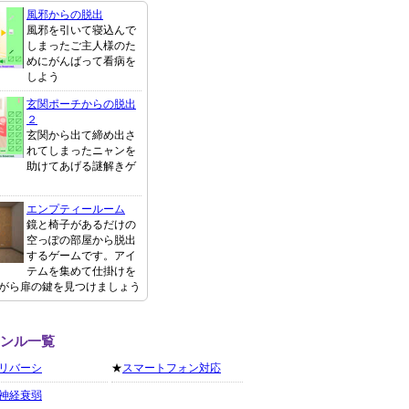
風邪からの脱出
風邪を引いて寝込んで
しまったご主人様のた
めにがんばって看病を
しよう
玄関ポーチからの脱出
２
玄関から出て締め出さ
れてしまったニャンを
助けてあげる謎解きゲ
エンプティールーム
鏡と椅子があるだけの
空っぽの部屋から脱出
するゲームです。アイ
テムを集めて仕掛けを
がら扉の鍵を見つけましょう
ャンル一覧
リバーシ
★
スマートフォン対応
神経衰弱