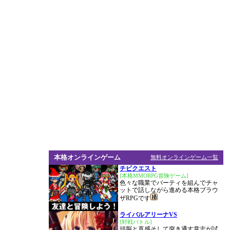
本格オンラインゲーム
無料オンラインゲーム一覧
チビクエスト
[本格MMORPG冒険ゲーム]
色々な職業でパーティを組んでチャ
ットで話しながら進める本格ブラウ
ザRPGです
ライバルアリーナVS
[対戦バトル]
頭脳と直感そして突き通す意志が試