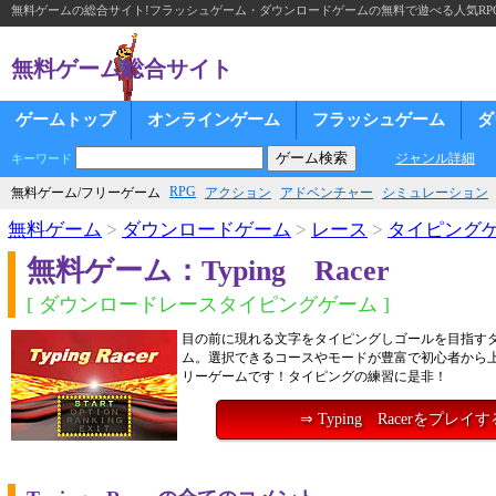
無料ゲームの総合サイト!フラッシュゲーム・ダウンロードゲームの無料で遊べる人気RP
無料ゲーム総合サイト
ゲームトップ
オンラインゲーム
フラッシュゲーム
ダ
ジャンル詳細
キーワード
RPG
無料ゲーム/フリーゲーム
アクション
アドベンチャー
シミュレーション
無料ゲーム
>
ダウンロードゲーム
>
レース
>
タイピング
無料ゲーム：Typing Racer
[ ダウンロードレースタイピングゲーム ]
目の前に現れる文字をタイピングしゴールを目指す
ム。選択できるコースやモードが豊富で初心者から
リーゲームです！タイピングの練習に是非！
⇒ Typing Racerをプレイす