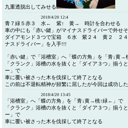
九重透脱出してみせる
2018/4/20 12:4
青７緑５赤３ 水← 紫↑ 黄→ 時計を合わせる
車の中にも「赤い鍵」がマイナスドライバーで外せ
ダイアモンド３つで宝箱 ６水 紫２４ 黄２ ２
ナスドライバー」を入手!!!
「赤い鍵」で「浴槽室」へ「蝶の方角」を「青↓黄→
「クランク」浴槽の水を抜くと「ダイア３つ」揃う
ー」で
車に覆い被さった木を伐採して終了となる
この前は不退転精神が頻繁に屈したが今回は成功したな
2018/4/20 13:45
「浴槽室」へ「蝶の方角」を「青↓黄→桃↑緑←」で
「クランク」浴槽の水を抜くと「ダイア３つ」揃う
ー」で
車に覆い被さった木を伐採して終了となる