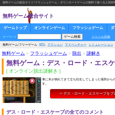
無料ゲームの総合サイト!フラッシュゲーム・ダウンロードゲームの無料で遊べる人気RP
無料ゲーム総合サイト
ゲームトップ
オンラインゲーム
フラッシュゲーム
ダ
ジャンル詳細
キーワード
RPG
無料ゲーム/フリーゲーム
アクション
アドベンチャー
シミュレーション
無料ゲーム
>
フラッシュゲーム
>
脱出
>
謎解き
無料ゲーム：デス・ロード・エス
[ オンライン脱出謎解き ]
車に木が倒れてきて立ち往生してしまった場所から
す。
⇒ デス・ロード・エスケープをプ
デス・ロード・エスケープの全てのコメント