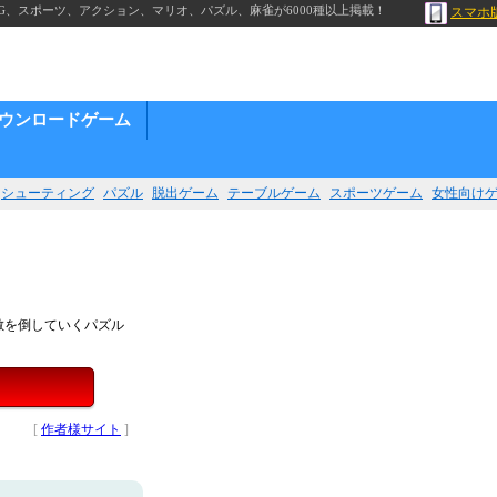
G、スポーツ、アクション、マリオ、パズル、麻雀が6000種以上掲載！
スマホ
ウンロードゲーム
シューティング
パズル
脱出ゲーム
テーブルゲーム
スポーツゲーム
女性向け
敵を倒していくパズル
[
作者様サイト
]