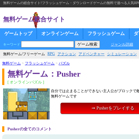
無料ゲームの総合サイト!フラッシュゲーム・ダウンロードゲームの無料で遊べる人気RP
無料ゲーム総合サイト
ゲームトップ
オンラインゲーム
フラッシュゲーム
ダ
ジャンル詳細
キーワード
RPG
無料ゲーム/フリーゲーム
アクション
アドベンチャー
シミュレーション
無料ゲーム
>
フラッシュゲーム
>
パズル
無料ゲーム：Pusher
[ オンラインパズル ]
自分では止まることができない主人公がブロックで
無料ゲームです
⇒ Pusherをプレイする
Pusherの全てのコメント