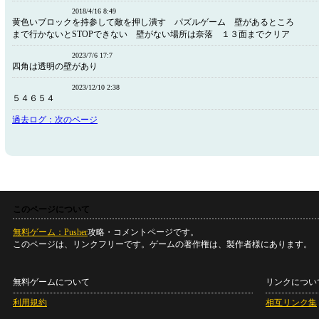
2018/4/16 8:49
黄色いブロックを持参して敵を押し潰す パズルゲーム 壁があるところ
まで行かないとSTOPできない 壁がない場所は奈落 １３面までクリア
2023/7/6 17:7
四角は透明の壁があり
2023/12/10 2:38
５４６５４
過去ログ：次のページ
このページについて
無料ゲーム：Pusher
攻略・コメントページです。
このページは、リンクフリーです。ゲームの著作権は、製作者様にあります。
無料ゲームについて
リンクについ
利用規約
相互リンク集