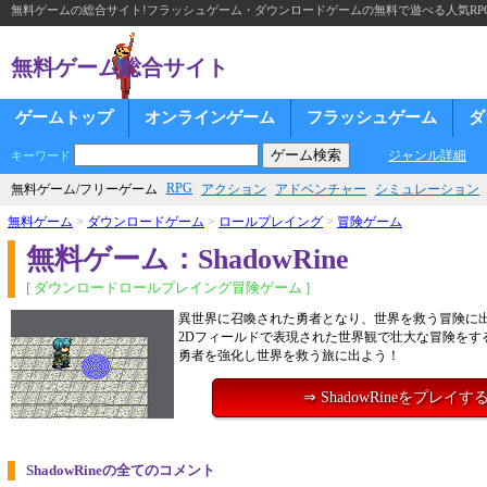
無料ゲームの総合サイト!フラッシュゲーム・ダウンロードゲームの無料で遊べる人気RP
無料ゲーム総合サイト
ゲームトップ
オンラインゲーム
フラッシュゲーム
ダ
ジャンル詳細
キーワード
RPG
無料ゲーム/フリーゲーム
アクション
アドベンチャー
シミュレーション
無料ゲーム
>
ダウンロードゲーム
>
ロールプレイング
>
冒険ゲーム
無料ゲーム：ShadowRine
[ ダウンロードロールプレイング冒険ゲーム ]
異世界に召喚された勇者となり、世界を救う冒険に出
2Dフィールドで表現された世界観で壮大な冒険をす
勇者を強化し世界を救う旅に出よう！
⇒ ShadowRineをプレイす
ShadowRineの全てのコメント