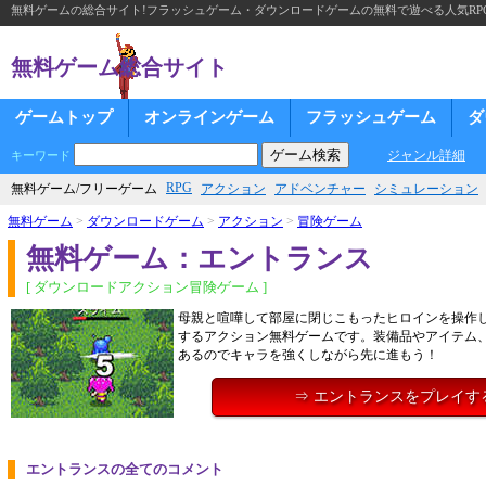
無料ゲームの総合サイト!フラッシュゲーム・ダウンロードゲームの無料で遊べる人気RP
無料ゲーム総合サイト
ゲームトップ
オンラインゲーム
フラッシュゲーム
ダ
ジャンル詳細
キーワード
RPG
無料ゲーム/フリーゲーム
アクション
アドベンチャー
シミュレーション
無料ゲーム
>
ダウンロードゲーム
>
アクション
>
冒険ゲーム
無料ゲーム：エントランス
[ ダウンロードアクション冒険ゲーム ]
母親と喧嘩して部屋に閉じこもったヒロインを操作
するアクション無料ゲームです。装備品やアイテム
あるのでキャラを強くしながら先に進もう！
⇒ エントランスをプレイす
エントランスの全てのコメント