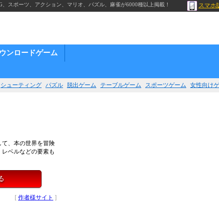
G、スポーツ、アクション、マリオ、パズル、麻雀が6000種以上掲載！
スマホ
ウンロードゲーム
シューティング
パズル
脱出ゲーム
テーブルゲーム
スポーツゲーム
女性向け
して、本の世界を冒険
、レベルなどの要素も
る
[
作者様サイト
]