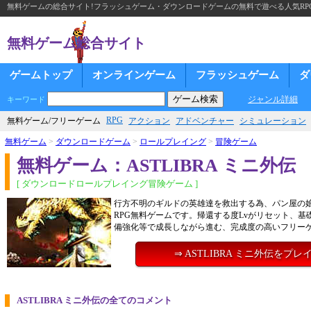
無料ゲームの総合サイト!フラッシュゲーム・ダウンロードゲームの無料で遊べる人気RP
無料ゲーム総合サイト
ゲームトップ
オンラインゲーム
フラッシュゲーム
ダ
ジャンル詳細
キーワード
RPG
無料ゲーム/フリーゲーム
アクション
アドベンチャー
シミュレーション
無料ゲーム
>
ダウンロードゲーム
>
ロールプレイング
>
冒険ゲーム
無料ゲーム：ASTLIBRA ミニ外伝
[ ダウンロードロールプレイング冒険ゲーム ]
行方不明のギルドの英雄達を救出する為、パン屋の
RPG無料ゲームです。帰還する度Lvがリセット、基
備強化等で成長しながら進む、完成度の高いフリー
⇒ ASTLIBRA ミニ外伝をプレ
ASTLIBRA ミニ外伝の全てのコメント