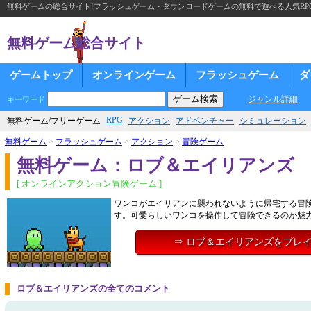
無料ゲームの総合サイト!フラッシュゲーム・ダウンロードゲームの無料で遊べる人気RP
無料ゲーム総合サイト
ゲームトップ
オンラインゲーム
フラッシュゲーム
ダ
ジャンル詳細
キーワード
RPG
無料ゲーム/フリーゲーム
アクション
アドベンチャー
シミュレーション
無料ゲーム
>
フラッシュゲーム
>
アクション
>
冒険ゲーム
無料ゲーム：ロブ＆エイリアンズ
[ オンラインアクション冒険ゲーム ]
ワンコがエイリアンに襲われないように帰宅する冒
す。可愛らしいワンコを操作して冒険できるのが魅
⇒ ロブ＆エイリアンズをプレ
ロブ＆エイリアンズの全てのコメント