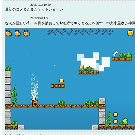
2015/10/3 10:40
最初のコメまたまたゲットいぇーい
2018/9/20 1:3
なんか難しい💦 🍖骨を消費して🐩咆哮で🐙くとるふを倒す 🐶犬小屋🏠が中