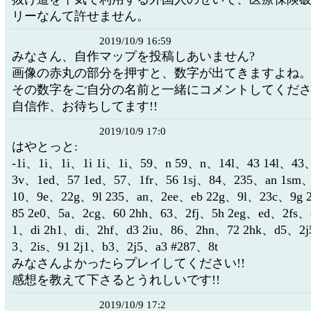
リーなんて許せません。
2019/10/9 16:59
みなさん、自作マップを投稿しあいません?
画像の赤丸の部分を押すと、数字が出てきますよね
その数字をご自分の名前と一緒にコメントしてくださ
自信作、お待ちしてます!!
2019/10/9 17:0
はやとっと:
-1i、1i、1i、1i 1i、1i、59、n 59、n、14l、43 14l、43
3v、1ed、57 1ed、57、1fr、56 1sj、84、235、an 1sm
10、9e、22g、9l 235、an、2ee、eb 22g、9l、23c、9g 
85 2e0、5a、2cg、60 2hh、63、2fj、5h 2eg、ed、2fs、
1、di 2h1、di、2hf、d3 2iu、86、2hn、72 2hk、d5、2j
3、2is、91 2j1、b3、2j5、a3 #287、8t
みなさんよかったらプレイしてください!!
感想を教えて下さるとうれしいです!!
2019/10/9 17:2