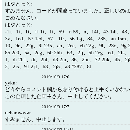
はやとっと:
すみません、コードが間違っていました。正しいの
ごめんなさい。
はやとっと:
-1i、1i、1i、1i 1i、1i、59、n 59、n、14l、43 14l、43
3v、1ed、57 1ed、57、1fr、56 1sj、84、235、an 1sm
10、9e、22g、9l 235、an、2ee、eb 22g、9l、23c、9g 
85 2e0、5a、2cg、60 2hh、63、2fj、5h 2eg、ed、2fs、
1、di 2h1、di、2hf、d3 2iu、86、2hn、72 2hk、d5、2j
3、2is、91 2j1、b3、2j5、a3 #287、8t
2019/10/9 17:6
yykn:
どうやらコメント欄から貼り付けると上手くいかな
この企画した企画主さん、中止してください。
2019/10/9 17:7
ueharawww:
すみません、中止します。
2019/10/22 11:11