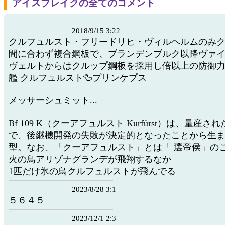
アイスブレイクの全てのコメント
2018/9/15 3:22
クルフュルスト・フリードリヒ・ヴィルヘルムのみ
間に合わず複合鋼板で、ブランデンブルク以降ヴァ
ヴェルトからはクルップ鋼板を採用し倍以上の防御力
艦 クルフュルスト🦆プリンケプス
メッサーシュミット...
Bf 109 K（クーアフュルスト Kurfürst）は、量産
で、後継機開発の失敗が決定的となったことから生
型。なお、「クーアフュルスト」とは「 選帝侯」の
火の鳥アリゾナグランデが飛翔するなか
1匹だけ氷の鳥クルフュルストが飛んでる
2023/8/28 3:1
５６４５
2023/12/1 2:3