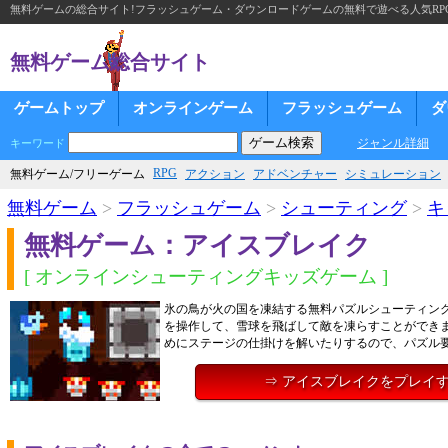
無料ゲームの総合サイト!フラッシュゲーム・ダウンロードゲームの無料で遊べる人気RP
無料ゲーム総合サイト
ゲームトップ
オンラインゲーム
フラッシュゲーム
ダ
ジャンル詳細
キーワード
RPG
無料ゲーム/フリーゲーム
アクション
アドベンチャー
シミュレーション
無料ゲーム
>
フラッシュゲーム
>
シューティング
>
キ
無料ゲーム：アイスブレイク
[ オンラインシューティングキッズゲーム ]
氷の鳥が火の国を凍結する無料パズルシューティン
を操作して、雪球を飛ばして敵を凍らすことができ
めにステージの仕掛けを解いたりするので、パズル
⇒ アイスブレイクをプレイ