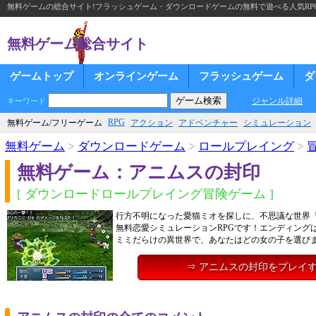
無料ゲームの総合サイト!フラッシュゲーム・ダウンロードゲームの無料で遊べる人気RP
無料ゲーム総合サイト
ゲームトップ
オンラインゲーム
フラッシュゲーム
ダ
ジャンル詳細
キーワード
RPG
無料ゲーム/フリーゲーム
アクション
アドベンチャー
シミュレーション
無料ゲーム
>
ダウンロードゲーム
>
ロールプレイング
>
無料ゲーム：アニムスの封印
[ ダウンロードロールプレイング冒険ゲーム ]
行方不明になった愛猫ミオを探しに、不思議な世界
無料恋愛シミュレーションRPGです！エンディングは
ミミだらけの異世界で、あなたはどの女の子を選び
⇒ アニムスの封印をプレイ