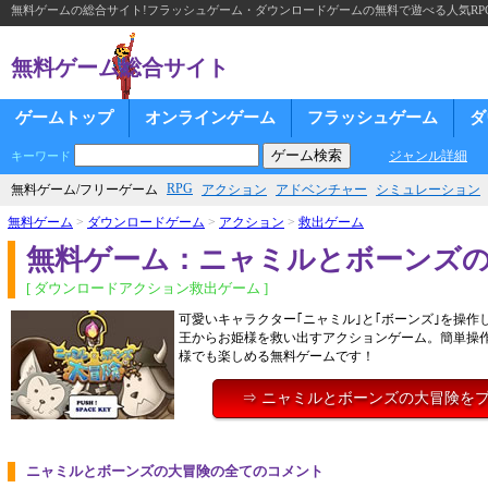
無料ゲームの総合サイト!フラッシュゲーム・ダウンロードゲームの無料で遊べる人気RP
無料ゲーム総合サイト
ゲームトップ
オンラインゲーム
フラッシュゲーム
ダ
ジャンル詳細
キーワード
RPG
無料ゲーム/フリーゲーム
アクション
アドベンチャー
シミュレーション
無料ゲーム
>
ダウンロードゲーム
>
アクション
>
救出ゲーム
無料ゲーム：ニャミルとボーンズ
[ ダウンロードアクション救出ゲーム ]
可愛いキャラクター｢ニャミル｣と｢ボーンズ｣を操作
王からお姫様を救い出すアクションゲーム。簡単操
様でも楽しめる無料ゲームです！
⇒ ニャミルとボーンズの大冒険を
ニャミルとボーンズの大冒険の全てのコメント