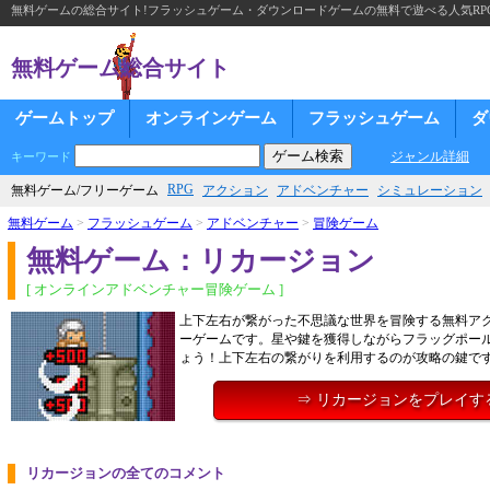
無料ゲームの総合サイト!フラッシュゲーム・ダウンロードゲームの無料で遊べる人気RP
無料ゲーム総合サイト
ゲームトップ
オンラインゲーム
フラッシュゲーム
ダ
ジャンル詳細
キーワード
RPG
無料ゲーム/フリーゲーム
アクション
アドベンチャー
シミュレーション
無料ゲーム
>
フラッシュゲーム
>
アドベンチャー
>
冒険ゲーム
無料ゲーム：リカージョン
[ オンラインアドベンチャー冒険ゲーム ]
上下左右が繋がった不思議な世界を冒険する無料ア
ーゲームです。星や鍵を獲得しながらフラッグポー
ょう！上下左右の繋がりを利用するのが攻略の鍵で
⇒ リカージョンをプレイす
リカージョンの全てのコメント