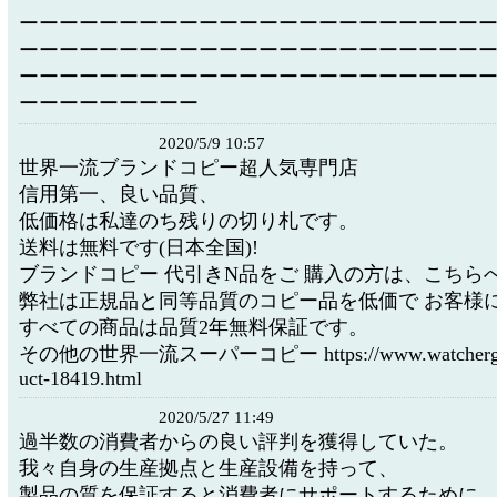
ーーーーーーーーーーーーーーーーーーーーーーー
ーーーーーーーーーーーーーーーーーーーーーーー
ーーーーーーーーーーーーーーーーーーーーーーー
ーーーーーーーーー
2020/5/9 10:57
世界一流ブランドコピー超人気専門店
信用第一、良い品質、
低価格は私達のち残りの切り札です。
送料は無料です(日本全国)!
ブランドコピー 代引きN品をご 購入の方は、こちらへ
弊社は正規品と同等品質のコピー品を低価で お客様に
すべての商品は品質2年無料保証です。
その他の世界一流スーパーコピー https://www.watchergd.c
uct-18419.html
2020/5/27 11:49
過半数の消費者からの良い評判を獲得していた。
我々自身の生産拠点と生産設備を持って、
製品の質を保証すると消費者にサポートするために