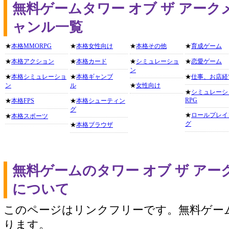
無料ゲームタワー オブ ザ アー
ャンル一覧
★
本格MMORPG
★
本格女性向け
★
本格その他
★
育成ゲーム
★
本格アクション
★
本格カード
★
シミュレーショ
★
恋愛ゲーム
ン
★
本格シミュレーショ
★
本格ギャンブ
★
仕事、お店経
ン
ル
★
女性向け
★
シミュレーシ
RPG
★
本格FPS
★
本格シューティン
グ
★
ロールプレイ
★
本格スポーツ
グ
★
本格ブラウザ
無料ゲームのタワー オブ ザ ア
について
このページはリンクフリーです。無料ゲー
ります。