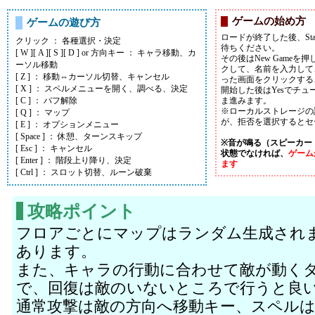
ゲームの始め方
ゲームの遊び方
ロードが終了した後、Star
クリック ： 各種選択・決定
待ちください。
[ W ][ A ][ S ][ D ] or 方向キー ： キャラ移動、カ
その後はNew Game
ーソル移動
クして、名前を入力して、
[ Z ] ： 移動⇔カーソル切替、キャンセル
った画面をクリックする
[ X ] ： スペルメニューを開く、調べる、決定
開始した後はYesでチュ
[ C ] ： バフ解除
ま進みます。
※ローカルストレージの
[ Q ] ： マップ
が、拒否を選択するとセ
[ E ] ： オプションメニュー
[ Space ] ： 休憩、ターンスキップ
※音が鳴る（スピーカー
[ Esc ] ： キャンセル
状態でなければ、
ゲーム
[ Enter ] ： 階段上り降り、決定
ます
[ Ctrl ] ： スロット切替、ルーン破棄
攻略ポイント
フロアごとにマップはランダム生成され
あります。
また、キャラの行動に合わせて敵が動く
で、回復は敵のいないところで行うと良
通常攻撃は敵の方向へ移動キー、スペル