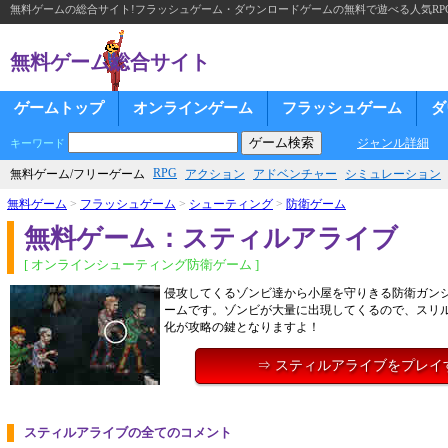
無料ゲームの総合サイト!フラッシュゲーム・ダウンロードゲームの無料で遊べる人気RP
無料ゲーム総合サイト
ゲームトップ
オンラインゲーム
フラッシュゲーム
ダ
ジャンル詳細
キーワード
RPG
無料ゲーム/フリーゲーム
アクション
アドベンチャー
シミュレーション
無料ゲーム
>
フラッシュゲーム
>
シューティング
>
防衛ゲーム
無料ゲーム：スティルアライブ
[ オンラインシューティング防衛ゲーム ]
侵攻してくるゾンビ達から小屋を守りきる防衛ガン
ームです。ゾンビが大量に出現してくるので、スリ
化が攻略の鍵となりますよ！
⇒ スティルアライブをプレイ
スティルアライブの全てのコメント