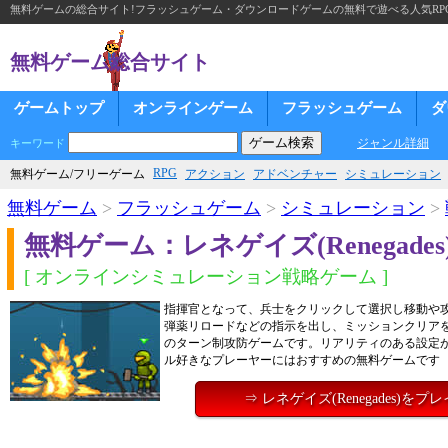
無料ゲームの総合サイト!フラッシュゲーム・ダウンロードゲームの無料で遊べる人気RP
無料ゲーム総合サイト
ゲームトップ
オンラインゲーム
フラッシュゲーム
ダ
ジャンル詳細
キーワード
RPG
無料ゲーム/フリーゲーム
アクション
アドベンチャー
シミュレーション
無料ゲーム
>
フラッシュゲーム
>
シミュレーション
>
無料ゲーム：レネゲイズ(Renegades
[ オンラインシミュレーション戦略ゲーム ]
指揮官となって、兵士をクリックして選択し移動や
弾薬リロードなどの指示を出し、ミッションクリア
のターン制攻防ゲームです。リアリティのある設定
ル好きなプレーヤーにはおすすめの無料ゲームです
⇒ レネゲイズ(Renegades)をプ