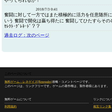
やってられるか！
2018/7/3 0:41
奮闘に対して一方ではまた積極的に活力を任意随所
いう 奮闘で開化は贏ち得たに 奮闘してひたすらその名を
ｾﾚｸﾄ･ｸﾞﾚﾈｰﾄﾞ？？
過去ログ：次のページ
このページについて
無料ゲーム：レネゲイズ(Renegades)
攻略・コメントページです。
このページは、リンクフリーです。ゲームの著作権は、製作者様にあります。
無料ゲームについて
リンクについ
利用規約
相互リンク集