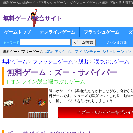
無料ゲームの総合サイト!フラッシュゲーム・ダウンロードゲームの無料で遊べる人気RP
無料ゲーム総合サイト
ゲームトップ
オンラインゲーム
フラッシュゲーム
ダ
ジャンル詳細
キーワード
RPG
無料ゲーム/フリーゲーム
アクション
アドベンチャー
シミュレーション
無料ゲーム
>
フラッシュゲーム
>
脱出
>
暇つぶしゲーム
無料ゲーム：ズー・サバイバー
[ オンライン脱出暇つぶしゲーム ]
襲いかかってくる動物たちをかわしながら、奇妙な
料ゲームです。シューズで猛ダッシュしたり、動物
り、捕まってる人を助けたりしましょう
⇒ ズー・サバイバーをプレイ