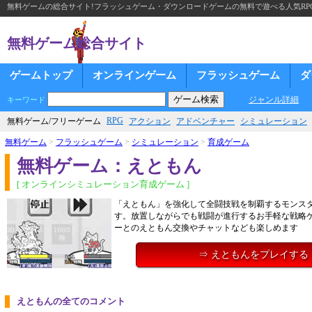
無料ゲームの総合サイト!フラッシュゲーム・ダウンロードゲームの無料で遊べる人気RP
無料ゲーム総合サイト
ゲームトップ
オンラインゲーム
フラッシュゲーム
ダ
ジャンル詳細
キーワード
RPG
無料ゲーム/フリーゲーム
アクション
アドベンチャー
シミュレーション
無料ゲーム
>
フラッシュゲーム
>
シミュレーション
>
育成ゲーム
無料ゲーム：えともん
[ オンラインシミュレーション育成ゲーム ]
「えともん」を強化して全闘技戦を制覇するモンス
す。放置しながらでも戦闘が進行するお手軽な戦略
ーとのえともん交換やチャットなども楽しめます
⇒ えともんをプレイする
えともんの全てのコメント