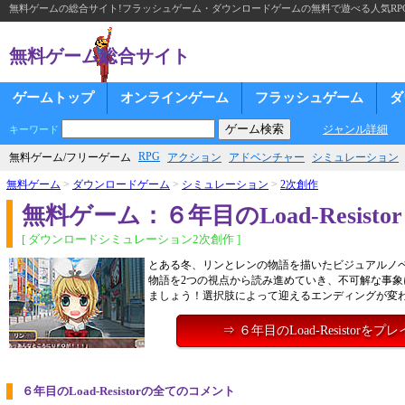
無料ゲームの総合サイト!フラッシュゲーム・ダウンロードゲームの無料で遊べる人気RP
無料ゲーム総合サイト
ゲームトップ
オンラインゲーム
フラッシュゲーム
ダ
ジャンル詳細
キーワード
RPG
無料ゲーム/フリーゲーム
アクション
アドベンチャー
シミュレーション
無料ゲーム
>
ダウンロードゲーム
>
シミュレーション
>
2次創作
無料ゲーム：６年目のLoad-Resistor
[ ダウンロードシミュレーション2次創作 ]
とある冬、リンとレンの物語を描いたビジュアルノ
物語を2つの視点から読み進めていき、不可解な事象
ましょう！選択肢によって迎えるエンディングが変
⇒ ６年目のLoad-Resistorをプ
６年目のLoad-Resistorの全てのコメント