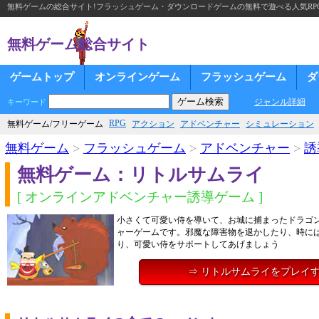
無料ゲームの総合サイト!フラッシュゲーム・ダウンロードゲームの無料で遊べる人気RP
無料ゲーム総合サイト
ゲームトップ
オンラインゲーム
フラッシュゲーム
ダ
ジャンル詳細
キーワード
RPG
無料ゲーム/フリーゲーム
アクション
アドベンチャー
シミュレーション
無料ゲーム
>
フラッシュゲーム
>
アドベンチャー
>
誘
無料ゲーム：リトルサムライ
[ オンラインアドベンチャー誘導ゲーム ]
小さくて可愛い侍を導いて、お城に捕まったドラゴ
ャーゲームです。邪魔な障害物を退かしたり、時に
り、可愛い侍をサポートしてあげましょう
⇒ リトルサムライをプレイ