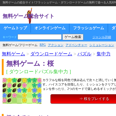
無料ゲームの総合サイト!フラッシュゲーム・ダウンロードゲームの無料で遊べる人気RP
無料ゲーム総合サイト
ゲームトップ
オンラインゲーム
フラッシュゲーム
ダ
ジャンル詳細
キーワード
RPG
無料ゲーム/フリーゲーム
アクション
アドベンチャー
シミュレーション
無料ゲーム
>
ダウンロードゲーム
>
パズル
>
集中力
無料ゲーム：桜
[ ダウンロードパズル集中力 ]
カラフルな桜を同色で挟み込んで次々と消していく
す。ハイスコアを目指したり、ミッションをクリア
ョンを作ったり、2つのモードで楽しめるギミックが
⇒ 桜をプレイする