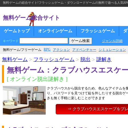
無料ゲームの総合サイト!フラッシュゲーム・ダウンロードゲームの無料で遊べる人気RP
無料ゲーム総合サイト
ゲームトップ
オンラインゲーム
フラッシュゲーム
ダ
ジャンル詳細
キーワード
RPG
無料ゲーム/フリーゲーム
アクション
アドベンチャー
シミュレーション
無料ゲーム
>
フラッシュゲーム
>
脱出
>
謎解き
無料ゲーム：クラブハウスエスケ
[ オンライン脱出謎解き ]
クラブハウスから脱出するため、色んなアイテムを
り、パスワードを見つけて錠を外したりする脱出ゲ
きも無く手軽に楽しむことができます
⇒ クラブハウスエスケープをプ