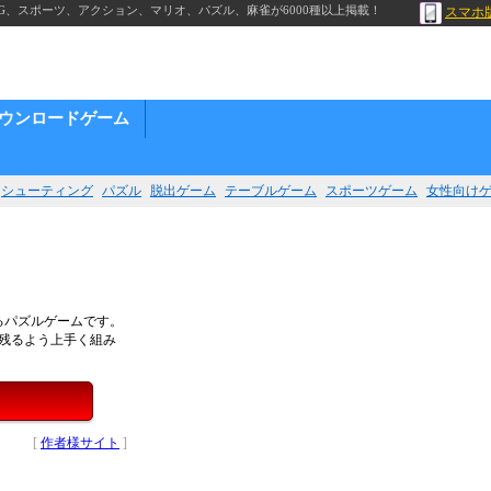
G、スポーツ、アクション、マリオ、パズル、麻雀が6000種以上掲載！
スマホ
ウンロードゲーム
シューティング
パズル
脱出ゲーム
テーブルゲーム
スポーツゲーム
女性向け
るパズルゲームです。
が残るよう上手く組み
[
作者様サイト
]