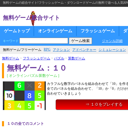
無料ゲームの総合サイト!フラッシュゲーム・ダウンロードゲームの無料で遊べる人気RP
無料ゲーム総合サイト
ゲームトップ
オンラインゲーム
フラッシュゲーム
ダ
ジャンル詳細
キーワード
RPG
無料ゲーム/フリーゲーム
アクション
アドベンチャー
シミュレーション
無料ゲーム
>
フラッシュゲーム
>
パズル
>
算数ゲーム
無料ゲーム：１０
[ オンラインパズル算数ゲーム ]
カラフルな数字のパネルを組み合わせて「10」を作
全てのパネルを組み合わせて、「10」か「0」だけ
合わせていきましょう
⇒ １０をプレイする
１０の全てのコメント