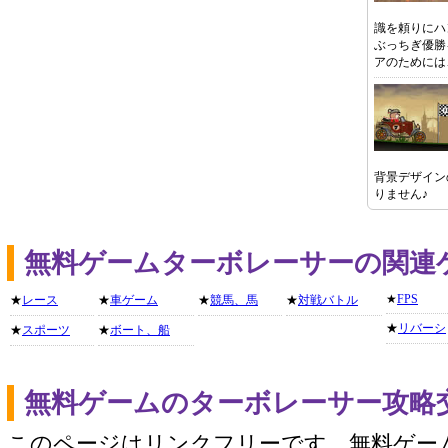
識を頼りにハ
ぶっちぎ優勝
アのためには
背景デザイン
りません♪
無料ゲームターボレーサーの関連
★
FPS
★
レース
★
車ゲーム
★
競馬、馬
★
対戦バトル
★
リバーシ
★
スポーツ
★
ボート、船
無料ゲームのターボレーサー攻略
このページはリンクフリーです。無料ゲー