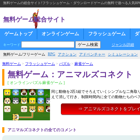
無料ゲームの総合サイト!フラッシュゲーム・ダウンロードゲームの無料で遊べる人気RP
無料ゲーム総合サイト
ゲームトップ
オンラインゲーム
フラッシュゲーム
ダ
ジャンル詳細
キーワード
RPG
無料ゲーム/フリーゲーム
アクション
アドベンチャー
シミュレーション
無料ゲーム
>
フラッシュゲーム
>
パズル
>
麻雀ゲーム
無料ゲーム：アニマルズコネクト
[ オンラインパズル麻雀ゲーム ]
同じ動物を2匹1組でそろえていくシンプルな二角取
えて消して行き、制限時間内に全ての動物たちのペ
⇒ アニマルズコネクトをプレ
アニマルズコネクトの全てのコメント