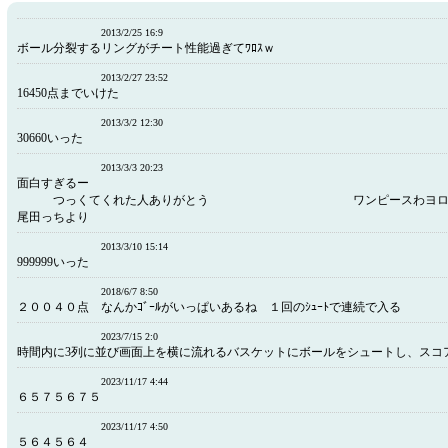
2013/2/25 16:9
ボール分裂するリングがチート性能過ぎてﾜﾛｽｗ
2013/2/27 23:52
16450点までいけた
2013/3/2 12:30
30660いった
2013/3/3 20:23
面白すぎ
つっくてくれた人ありがとう ワンピースわヨロ
尾田っちより
2013/3/10 15:14
999999いった
2018/6/7 8:50
２００４０点 なんかｺﾞｰﾙがいっぱいあるね １回のｼｭｰﾄで連続で入る
2023/7/15 2:0
時間内に3列に並び画面上を横に流れるバスケットにボールをシュートし、スコ
2023/11/17 4:44
６５７５６７５
2023/11/17 4:50
５６４５６４