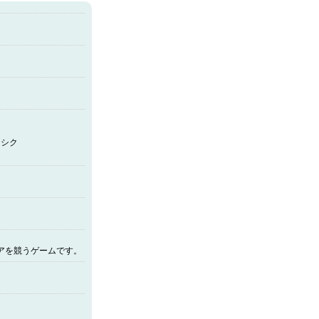
るー
シク
アを競うゲームです。