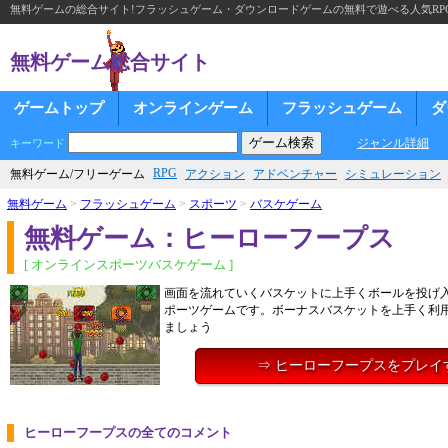
無料ゲームの総合サイト!フラッシュゲーム・ダウンロードゲームの無料で遊べる人気RP
無料ゲーム総合サイト
ゲームトップ
オンラインゲーム
フラッシュゲーム
ダ
ジャンル詳細
キーワード
RPG
無料ゲーム/フリーゲーム
アクション
アドベンチャー
シミュレーション
無料ゲーム
>
フラッシュゲーム
>
スポーツ
>
バスケゲーム
無料ゲーム：ヒーローフープス
[ オンラインスポーツバスケゲーム ]
画面を流れていくバスケットに上手くボールを投げ
ポーツゲームです。ボーナスバスケットを上手く利
ましょう
⇒ ヒーローフープスをプレイ
ヒーローフープスの全てのコメント