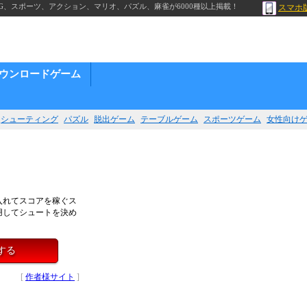
G、スポーツ、アクション、マリオ、パズル、麻雀が6000種以上掲載！
スマホ
ウンロードゲーム
シューティング
パズル
脱出ゲーム
テーブルゲーム
スポーツゲーム
女性向け
入れてスコアを稼ぐス
用してシュートを決め
する
[
作者様サイト
]